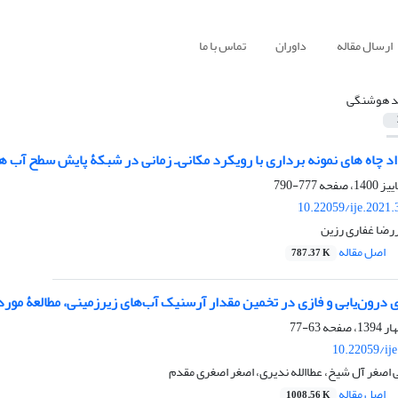
ارسال مقاله
داوران
تماس با ما
د هوشنگی
اد چاه ‏های نمونه ‏برداری با رویکرد مکانی‌ـ زمانی در شبکۀ پایش سطح آب
777-790
10.22059/ije.2021
رضا غفاری رزین
اصل مقاله
787.37 K
ی درون‌یابی و فازی در تخمین مقدار آرسنیک آب‌های زیرزمینی، مطالعۀ مو
63-77
10.22059/ij
اصغر آل شیخ، عطاالله ندیری، اصغر اصغری مقدم
اصل مقاله
1008.56 K