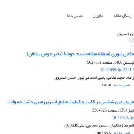
ارسال مقاله
داوران
تماس با ما
ن خسروی
 مکانی شوری (منطقۀ ‌مطالعه‌شده: حوضۀ آبخیز حوض سلطان)
551-562
10.22059/ije.2021
اده، حمید غلامی، یحیی اسماعی ل‏پور، حسن خسروی
اصل مقاله
1.45 M
یمی و زمین‏ شناسی بر کمّیت و کیفیت منابع آب زیرزمینی دشت مه‏ ولات
325-336
10.22059/ij
لامرضا زهتابیان، حسن خسروی، علی گلکاریان
اصل مقاله
1012.65 K