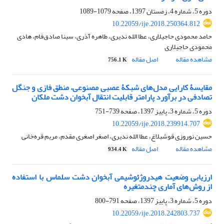
دوره 5، شماره 4، زمستان 1397، صفحه
1079-1089
10.22059/ije.2018.250364.812
حامد محمودی حاجیلاری، عطا الله ندیری، طاهره آذری، سینا صادق‌فام، هادی
محمودی حاجیلاری
مشاهده مقاله
اصل مقاله
756.1 K
مقایسۀ کارایی مدل‌های شبکۀ عصبی مصنوعی، منطق فازی و جنگل
تصادفی در برآورد پارامتر قابلیت انتقال آبخوان دشت ملکان
دوره 5، شماره 3، پاییز 1397، صفحه
739-751
10.22059/ije.2018.239914.707
حسین نوروزی قوشبلاغ، عطا الله ندیری، اصغر اصغری مقدم، مریم قره‌خانی
مشاهده مقاله
اصل مقاله
934.4 K
ارزیابی وضعیت هیدروژئوشیمی آبخوان دشت سلماس با استفاده
از روش‌های آماری چندمتغیره
دوره 5، شماره 3، پاییز 1397، صفحه
791-800
10.22059/ije.2018.242803.737