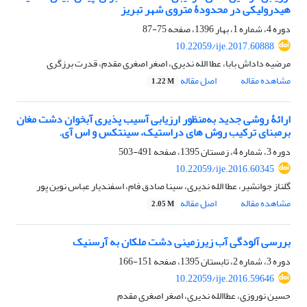
هیدرولیکی در محدودۀ متروی شهر تبریز
دوره 4، شماره 1، بهار 1396، صفحه
75-87
10.22059/ije.2017.60888
مرضیه داداش بابا، عطا الله ندیری، اصغر اصغری مقدم، قدرت برزگری
مشاهده مقاله
اصل مقاله
1.22 M
ارائۀ روشی جدید به‌منظور ارزیابی آسیب‏ پذیری آبخوان دشت‏ مغان
برمبنای ترکیب روش ‏های دراستیک، سینتکس و اس ‏آی.
دوره 3، شماره 4، زمستان 1395، صفحه
491-503
10.22059/ije.2016.60345
گلناز جوانشیر، عطا الله ندیری، سینا صادق فام، اسفندیار عباس نوین پور
مشاهده مقاله
اصل مقاله
2.05 M
بررسی آلودگی آب زیرزمینی دشت ملکان به آرسنیک
دوره 3، شماره 2، تابستان 1395، صفحه
151-166
10.22059/ije.2016.59646
حسین نوروزی، عطاالله ندیری، اصغر اصغری مقدم