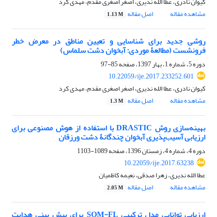
کیوان نادری، عطا الله ندیری، اصغر اصغری مقدم، مهدی کرد
مشاهده مقاله
اصل مقاله
1.13 M
روشی جدید برای شناسایی و تعیین مناطق در معرض خطر
فرونشست (مطالعۀ موردی: آبخوان دشت سلماس)
دوره 5، شماره 1، بهار 1397، صفحه
85-97
10.22059/ije.2017.233252.601
کیوان نادری، عطا الله ندیری، اصغر اصغری مقدم، مهدی کرد
مشاهده مقاله
اصل مقاله
1.3 M
بهینه‌سازی روش DRASTIC با استفاده از هوش مصنوعی برای
ارزیابی آسیب‌پذیری آبخوان‏ چند‏گانۀ دشت ورزقان
دوره 4، شماره 4، زمستان 1396، صفحه
1089-1103
10.22059/ije.2017.63238
عطا الله ندیری، زهرا صدقی، نعیمه کاظمیان
مشاهده مقاله
اصل مقاله
2.05 M
ارزیابی توانایی مدل ترکیبی SOM-FL برای پیش ‏بینی هدایت