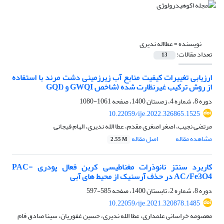
نویسنده =
عطااله ندیری
تعداد مقالات:
13
ارزیابی تغییرات کیفیت منابع آب زیرزمینی دشت مرند با استفاده
از روش ترکیب غیرنظارت شده (شاخص GWQI و (GQI
دوره 8، شماره 4، زمستان 1400، صفحه
1061-1080
10.22059/ije.2022.326865.1525
مرتضی نجیب، اصغر اصغری مقدم، عطا الله ندیری، الهام فیجانی
مشاهده مقاله
اصل مقاله
2.55 M
کاربرد سنتز نانوذرات مغناطیسی کربن فعال پودری PAC-
AC/Fe3O4 در حذف آرسنیک از محیط های آبی
دوره 8، شماره 2، تابستان 1400، صفحه
585-597
10.22059/ije.2021.320878.1485
معصومه خراسانی علمداری، عطا الله ندیری، حسین غفوریان، سینا صادق فام