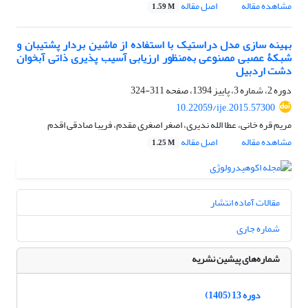
مشاهده مقاله
اصل مقاله
1.59 M
بهینه‏ سازی مدل دراستیک با استفاده از ماشین بردار پشتیبان و
شبکۀ عصبی مصنوعی به‌منظور ارزیابی آسیب ‏پذیری ذاتی آبخوان
دشت اردبیل
دوره 2، شماره 3، پاییز 1394، صفحه
311-324
10.22059/ije.2015.57300
مریم قره خانی، عطا الله ندیری، اصغر اصغری مقدم، فریبا صادقی اقدم
مشاهده مقاله
اصل مقاله
1.25 M
مقالات آماده انتشار
شماره جاری
شماره‌های پیشین نشریه
دوره 13 (1405)