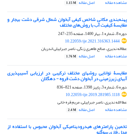
مشاهده مقاله
اصل مقاله
1.15 M
پهنه‌بندی مکانی شاخص کیفی آبخوان شمال شرقی دشت بیجار و
مقایسۀ کیفیت آب با روش‌های مختلف
دوره 8، شماره 1، بهار 1400، صفحه
235-247
10.22059/ije.2021.316363.1444
عطااله ندیری، صالح طاهری زنگی، ناصر جبراییلی اندریان‌
مشاهده مقاله
اصل مقاله
1.76 M
مقایسۀ توانایی روش‏های مختلف ترکیبی در ارزیابی آسیب‏پذیری
آب‏های زیرزمینی در آبخوان دشت قروه - دهگلان
دوره 6، شماره 3، پاییز 1398، صفحه
821-836
10.22059/ije.2019.281985.1118
عطا الله ندیری، ناصر جبراییلی، مریم قره خانی
مشاهده مقاله
اصل مقاله
2.4 M
تخمین پارامترهای هیدرودینامیکی آبخوان محبوس با استفاده از
مدل فازی سوگنو