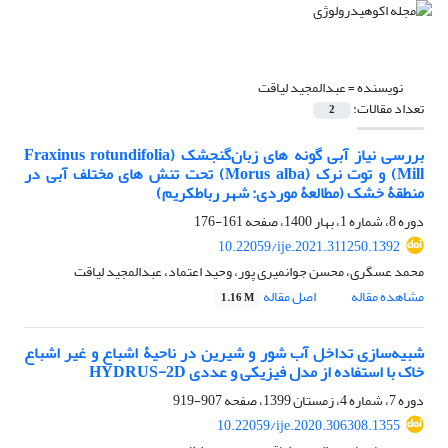
نویسنده =
عبدالمجید لیاقت
تعداد مقالات:
2
بررسی نیاز آبی گونه ‏های زبان‌گنجشک (Fraxinus rotundifolia
Mill) و توت نرک (Morus alba) تحت تنش ‏های مختلف آبی در
منطقۀ ‏خشک (مطالعۀ موردی: شهر رباط‏کریم)
دوره 8، شماره 1، بهار 1400، صفحه
161-176
10.22059/ije.2021.311250.1392
محمد عسگری، محسن جوانمیری پور، وحید اعتماد، عبدالمجید لیاقت
مشاهده مقاله
اصل مقاله
1.16 M
شبیه‌سازی تداخل آب شور و شیرین در ناحیۀ اشباع و غیر اشباع
خاک با استفاده از مدل فیزیکی و عددی HYDRUS-2D
دوره 7، شماره 4، زمستان 1399، صفحه
907-919
10.22059/ije.2020.306308.1355