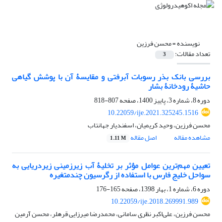
نویسنده =
محسن فرزین
تعداد مقالات:
3
بررسی بانک بذر رسوبات آبرفتی و مقایسۀ آن با پوشش گیاهی
حاشیۀ‏ رودخانۀ بشار
دوره 8، شماره 3، پاییز 1400، صفحه
807-818
10.22059/ije.2021.325245.1516
محسن فرزین، وحید کریمیان، اسفندیار جهانتاب
مشاهده مقاله
اصل مقاله
1.11 M
تعیین مهم‌ترین عوامل مؤثر بر تخلیۀ آب زیرزمینی زیردریایی به
سواحل خلیج فارس با استفاده از رگرسیون چندمتغیره
دوره 6، شماره 1، بهار 1398، صفحه
165-176
10.22059/ije.2018.269991.989
محسن فرزین، علی‌اکبر نظری سامانی، محمدرضا میرزایی قرهلر، محسن آرمین