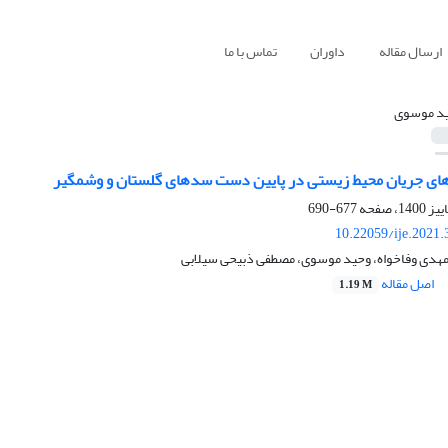
ارسال مقاله
داوران
تماس با ما
د موسوی
ای جریان محیط‏ زیستی در پایین ‏دست سدهای گلستان و وشمگیر
677-690
10.22059/ije.2021
 مهدی وفاخواه، وحید موسوی، مصطفی ذبیحی سیلابی
اصل مقاله
1.19 M