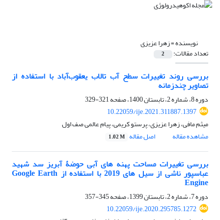
نویسنده =
زهرا عزیزی
تعداد مقالات:
2
بررسی روند تغییرات سطح آب تالاب یعقوب‌آباد با استفاده از
تصاویر چند‌زمانه
دوره 8، شماره 2، تابستان 1400، صفحه
321-329
10.22059/ije.2021.311887.1397
میثم مافی، زهرا عزیزی، پرستو کریمی، پیام عالمی صف اول
مشاهده مقاله
اصل مقاله
1.02 M
بررسی تغییرات مساحت پهنه های آبی حوضۀ آبریز سد شهید
عباسپور ناشی از سیل های 2019 با استفاده از Google Earth
Engine
دوره 7، شماره 2، تابستان 1399، صفحه
345-357
10.22059/ije.2020.295785.1272