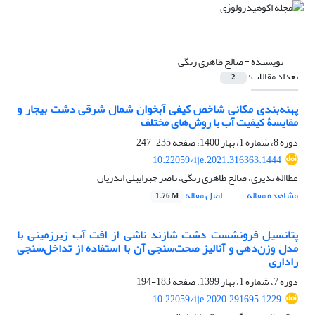
نویسنده =
صالح طاهری زنگی
تعداد مقالات:
2
پهنه‌بندی مکانی شاخص کیفی آبخوان شمال شرقی دشت بیجار و
مقایسۀ کیفیت آب با روش‌های مختلف
دوره 8، شماره 1، بهار 1400، صفحه
235-247
10.22059/ije.2021.316363.1444
عطااله ندیری، صالح طاهری زنگی، ناصر جبراییلی اندریان‌
مشاهده مقاله
اصل مقاله
1.76 M
پتانسیل فرونشست دشت شازند ناشی از افت آب زیرزمینی با
مدل وزن‌دهی و آنالیز صحت‌سنجی آن با استفاده از تداخل‌سنجی
راداری
دوره 7، شماره 1، بهار 1399، صفحه
183-194
10.22059/ije.2020.291695.1229