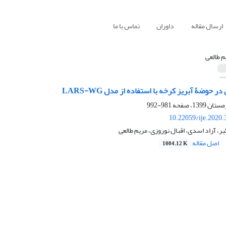
ارسال مقاله
داوران
تماس با ما
م طالعی
 حوضۀ آبریز کرخه با استفاده از مدل LARS-WG
981-992
10.22059/ije.2020
 آراد اسدی، اقبال نوروزی، مریم طالعی
اصل مقاله
1004.12 K