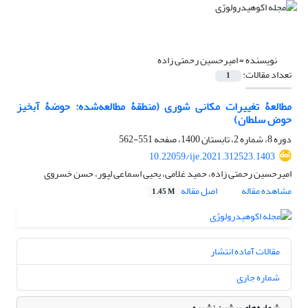
نویسنده =
امیرحسین رحمتی زاده
تعداد مقالات:
1
مطالعۀ تغییرات مکانی شوری (منطقۀ ‌مطالعه‌شده: حوضۀ آبخیز
حوض سلطان)
دوره 8، شماره 2، تابستان 1400، صفحه
551-562
10.22059/ije.2021.312523.1403
امیرحسین رحمتی زاده، حمید غلامی، یحیی اسماعی ل‏پور، حسن خسروی
مشاهده مقاله
اصل مقاله
1.45 M
مقالات آماده انتشار
شماره جاری
شماره‌های پیشین نشریه