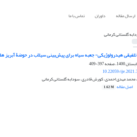
ارسال مقاله
داوران
تماس با ما
ابه گلستانی کرمانی
تلفیقی هیدرولوژیکی- جعبه‏ سیاه برای پیش‌بینی سیلاب در حوضۀ آبریز هل
397-409
10.22059/ije.2021
 محمد مهدی احمدی، کورش قادری، سودابه گلستانی کرمانی
اصل مقاله
1.62 M