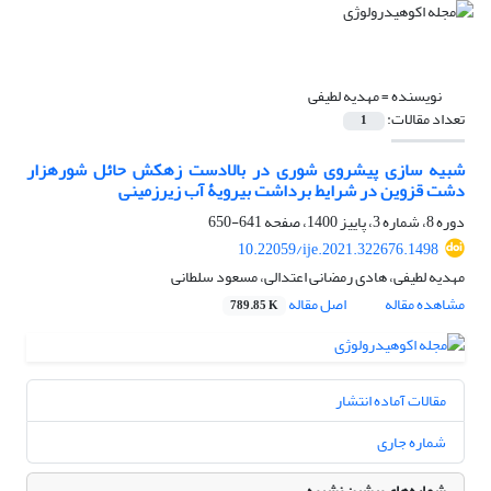
نویسنده =
مهدیه لطیفی
تعداد مقالات:
1
شبیه‏ سازی پیشروی شوری در بالادست زهکش حائل شوره‏زار
دشت قزوین در شرایط برداشت بی‏رویۀ آب‏ زیرزمینی
دوره 8، شماره 3، پاییز 1400، صفحه
641-650
10.22059/ije.2021.322676.1498
مهدیه لطیفی، هادی رمضانی اعتدالی، مسعود سلطانی
مشاهده مقاله
اصل مقاله
789.85 K
مقالات آماده انتشار
شماره جاری
شماره‌های پیشین نشریه