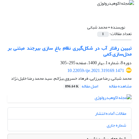
نویسنده =
محمد شبانی
تعداد مقالات:
1
تبیین رفتار آب در شکل‌گیری نظام باغ سازی بیرجند مبتنی بر
مدل‌سازی کمی
دوره 8، شماره 1، بهار 1400، صفحه
295-305
10.22059/ije.2021.319169.1471
محمد شبانی، رضا میرزایی، فرهاد خسروی بیژائم، سید محمد رضا خلیل نژاد
مشاهده مقاله
اصل مقاله
896.64 K
مقالات آماده انتشار
شماره جاری
شماره‌های پیشین نشریه