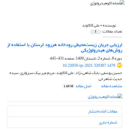
نویسنده =
علی کاکاوند
تعداد مقالات:
1
ارزیابی جریان زیست‌‌محیطی رودخانه هررود لرستان با استفاده از
روش‌های هیدرولوژیکی
دوره 8، شماره 2، تابستان 1400، صفحه
431-445
10.22059/ije.2021.320387.1479
حسین یوسفی، بابک شاهی نژاد، علی کاکاوند، مریم میر بیک سبزواری، سیده
حدیث شاهرخی
مشاهده مقاله
اصل مقاله
1.68 M
مقالات آماده انتشار
شماره جاری