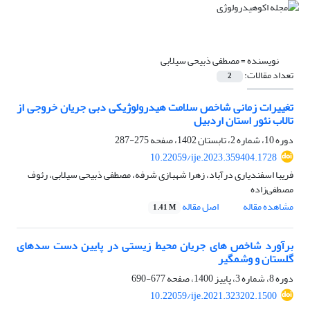
نویسنده =
مصطفی ذبیحی سیلابی
تعداد مقالات:
2
تغییرات زمانی شاخص سلامت هیدرولوژیکی دبی جریان خروجی از
تالاب نئور استان اردبیل
دوره 10، شماره 2، تابستان 1402، صفحه
275-287
10.22059/ije.2023.359404.1728
فریبا اسفندیاری درآباد، زهرا شهبازی شرفه، مصطفی ذبیحی سیلابی، رئوف
مصطفی‌زاده
مشاهده مقاله
اصل مقاله
1.41 M
برآورد شاخص‏ های جریان محیط‏ زیستی در پایین ‏دست سدهای
گلستان و وشمگیر
دوره 8، شماره 3، پاییز 1400، صفحه
677-690
10.22059/ije.2021.323202.1500