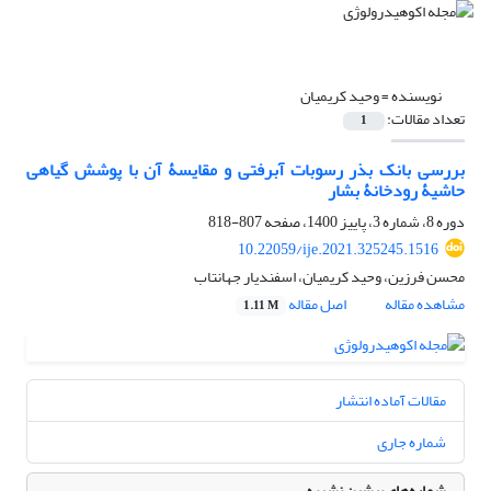
نویسنده =
وحید کریمیان
تعداد مقالات:
1
بررسی بانک بذر رسوبات آبرفتی و مقایسۀ آن با پوشش گیاهی
حاشیۀ‏ رودخانۀ بشار
دوره 8، شماره 3، پاییز 1400، صفحه
807-818
10.22059/ije.2021.325245.1516
محسن فرزین، وحید کریمیان، اسفندیار جهانتاب
مشاهده مقاله
اصل مقاله
1.11 M
مقالات آماده انتشار
شماره جاری
شماره‌های پیشین نشریه