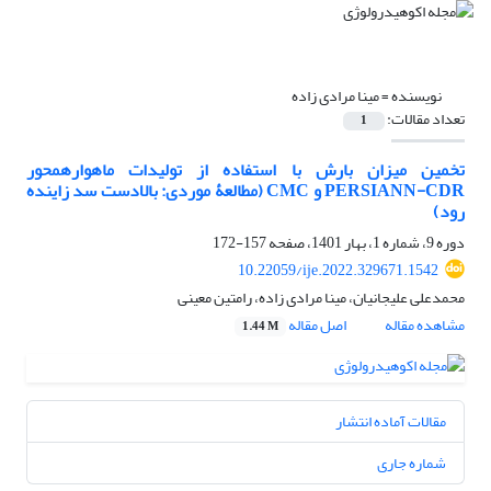
نویسنده =
مینا مرادی زاده
تعداد مقالات:
1
تخمین میزان بارش با استفاده از تولیدات ماهواره‏محور
PERSIANN-CDR و CMC (مطالعۀ موردی: بالادست سد زاینده‏
رود)
دوره 9، شماره 1، بهار 1401، صفحه
157-172
10.22059/ije.2022.329671.1542
محمدعلی علیجانیان، مینا مرادی زاده، رامتین معینی
مشاهده مقاله
اصل مقاله
1.44 M
مقالات آماده انتشار
شماره جاری