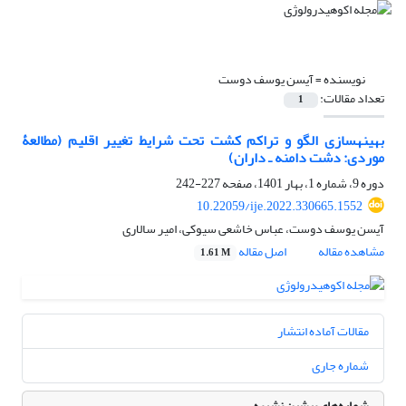
نویسنده =
آیسن یوسف دوست
تعداد مقالات:
1
بهینه‏سازی الگو و تراکم کشت تحت شرایط تغییر اقلیم (مطالعۀ
موردی: دشت دامنه ـ داران)
دوره 9، شماره 1، بهار 1401، صفحه
227-242
10.22059/ije.2022.330665.1552
آیسن یوسف دوست، عباس خاشعی سیوکی، امیر سالاری
مشاهده مقاله
اصل مقاله
1.61 M
مقالات آماده انتشار
شماره جاری
شماره‌های پیشین نشریه