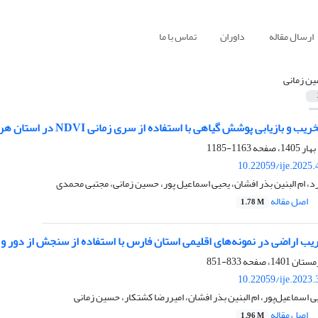
ارسال مقاله
داوران
تماس با ما
ن زمانی
و بازیابی پوشش گیاهی با استفاده از سری زمانی NDVI در استان هرمزگان
1163-1185
10.22059/ije.2025
، ام البنین بذر افشان، یحیی اسماعیل پور، حسین زمانی، مجتبی محمدی
اصل مقاله
1.78 M
ریب اراضی در نمونه‌های اقلیمی استان فارس با استفاده از سنجش از دور و
833-851
10.22059/ije.2023
ی اسماعیل‌پور، ام البنین بذر افشان، امیررضا کشتکار، حسین زمانی
اصل مقاله
1.96 M