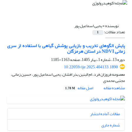
نویسنده =
یحیی اسماعیل پور
تعداد مقالات:
1
پایش الگوهای تخریب و بازیابی پوشش گیاهی با استفاده از سری
زمانی NDVI در استان هرمزگان
دوره 13، شماره 1، بهار 1405، صفحه
1163-1185
10.22059/ije.2025.404133.1890
معصومه فروزان فرد، ام البنین بذر افشان، یحیی اسماعیل پور، حسین زمانی،
مجتبی محمدی
مشاهده مقاله
اصل مقاله
1.78 M
مقالات آماده انتشار
شماره جاری