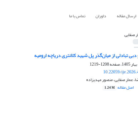
ارسال مقاله
داوران
تماس با ما
ر صفایی
بی تبادلی از میان‌گذر پل شهید کلانتری دریاچه ارومیه
1208-1219
10.22059/ije.2026
، عمار صفایی، منصور مهدیزاده
اصل مقاله
1.24 M