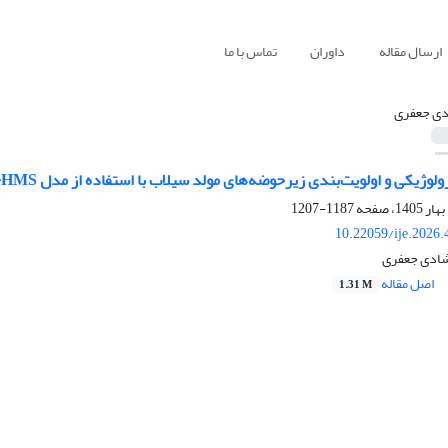
ارسال مقاله
داوران
تماس با ما
ی جعفری
 و اولویت‌بندی زیرحوضه‌های مولد سیلاب با استفاده از مدل HEC-HMS در حوزه آبخیز سد کلان
1187-1207
10.22059/ije.2026
شادی جعفری
اصل مقاله
1.31 M