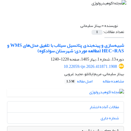
نویسنده =
بهناز سلیمانی
تعداد مقالات:
1
شبیه‌سازی و پهنه‌بندی پتانسیل سیلاب با تلفیق مدل‌های WMS و
HEC-RAS (مطالعه موردی: شهرستان سوادکوه)
دوره 13، شماره 1، بهار 1405، صفحه
1220-1240
10.22059/ije.2026.411871.1908
بهناز سلیمانی، مریم ایلانلو، مجید غروبی
مشاهده مقاله
اصل مقاله
1.5 M
مقالات آماده انتشار
شماره جاری
شماره‌های پیشین نشریه