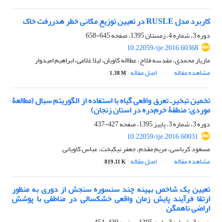
کاربرد مدل RUSLE در تعیین توزیع مکانی خطر هدررفت خاک
دوره 3، شماره 4، زمستان 1395، صفحه
645-658
10.22059/ije.2016.60368
مازیار محمدی، مقدسه فلاح، عطااله کاویان، لیلا غلامی، ابراهیم امیدوار
مشاهده مقاله
اصل مقاله
1.38 M
تخمین تبخیر‌ـ تعرق واقعی گیاه با استفاده از الگوریتم سبال (مطالعۀ
موردی: منطقۀ خرم‌دره در استان زنجان)
دوره 3، شماره 3، پاییز 1395، صفحه
427-437
10.22059/ije.2016.60031
مسعود کرباسی، مریم مقدم، جعفر نیکبخت، عباس کاویانی
مشاهده مقاله
اصل مقاله
819.11 K
تعیین یک شاخص بهینه چند سنسوره سنجش از دوری به منظور
ارتقا فرآیند پایش زمان واقعی خشکسالی در مناطقی با پوشش
اراضی ناهمگن