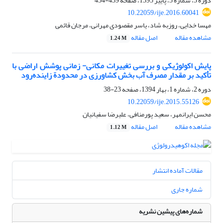
دوره 3، شماره 3، پاییز 1395، صفحه
439-454
10.22059/ije.2016.60041
مهسا خدایی، روزبه شاد، یاسر مقصودی مهرانی، مرجان قائمی
مشاهده مقاله
اصل مقاله
1.24 M
پایش اکولوژیکی و بررسی تغییرات مکانی- زمانی پوشش اراضی با
تأکید بر مقدار مصرف آب بخش کشاورزی در محدودة زاینده‌رود
دوره 2، شماره 1، بهار 1394، صفحه
23-38
10.22059/ije.2015.55126
محسن ایرانمهر، سعید پورمنافی، علیرضا سفیانیان
مشاهده مقاله
اصل مقاله
1.12 M
مقالات آماده انتشار
شماره جاری
شماره‌های پیشین نشریه