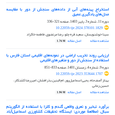
استخراج پهنه‌های آبی از داده‌های سنجش از دور با مقایسه
مدل‌های یادگیری عمیق
دوره 11، شماره 3، پاییز 1403، صفحه
321-336
10.22059/ije.2024.378101.1829
سینا خوشنویسان، سعید قره چلو، رضا مرتضوی، فاطمه خاکزاد
مشاهده مقاله
اصل مقاله
1.76 M
ارزیابی روند تخریب اراضی در نمونه‌های اقلیمی استان فارس با
استفاده از سنجش از دور و متغیرهای اقلیمی
دوره 9، شماره 4، زمستان 1401، صفحه
833-851
10.22059/ije.2023.353644.1707
بهناز آصف‌جاه، یحیی اسماعیل‌پور، ام البنین بذر افشان، امیررضا کشتکار،
حسین زمانی
مشاهده مقاله
اصل مقاله
1.96 M
برآورد تبخیر و تعرق واقعی گندم و کلزا با استفاده از الگوریتم
سبال (مطالعۀ موردی: ایستگاه تحقیقات کشاورزی اسماعیل‌آباد