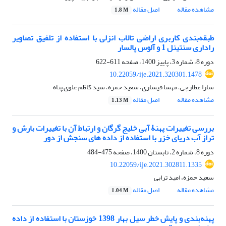
مشاهده مقاله
اصل مقاله
1.8 M
طبقه‌بندی کاربری اراضی تالاب انزلی با استفاده از تلفیق تصاویر
راداری سنتینل 1 و آلوس پالسار
دوره 8، شماره 3، پاییز 1400، صفحه
611-622
10.22059/ije.2021.320301.1478
سارا عطارچی، مهسا قیساری، سعید حمزه، سید کاظم علوی پناه
مشاهده مقاله
اصل مقاله
1.13 M
بررسی تغییرات پهنۀ آبی خلیج گرگان و ارتباط آن با تغییرات بارش و
تراز آب دریای خزر با استفاده از داده ‏های سنجش از دور
دوره 8، شماره 2، تابستان 1400، صفحه
475-484
10.22059/ije.2021.302811.1335
سعید حمزه، امید ترابی
مشاهده مقاله
اصل مقاله
1.04 M
پهنه‌‌بندی و پایش خطر سیل بهار 1398 خوزستان با استفاده از داده