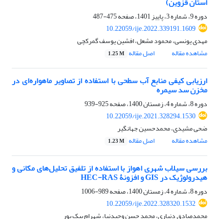
استان قزوین)
دوره 9، شماره 3، پاییز 1401، صفحه
475-487
10.22059/ije.2022.339191.1609
مهدی یونسی، محمود مشعل، افشین یوسف گمرکچی
مشاهده مقاله
اصل مقاله
1.25 M
ارزیابی کیفی منابع آب سطحی با استفاده از تصاویر ماهواره‌ای در
مخزن سد سیمره
دوره 8، شماره 4، زمستان 1400، صفحه
925-939
10.22059/ije.2021.328294.1530
ضحی مشیدی، محمدحسین جهانگیر
مشاهده مقاله
اصل مقاله
1.23 M
بررسی سیلاب شهری اهواز با استفاده از تلفیق تحلیل‌های مکانی و
هیدرولوژیک در GIS و افزونۀ HEC-RAS
دوره 8، شماره 4، زمستان 1400، صفحه
989-1006
10.22059/ije.2022.328320.1532
محمدصادق دنیاری، محمد حسن وحیدنیا، شهرام بیک پور