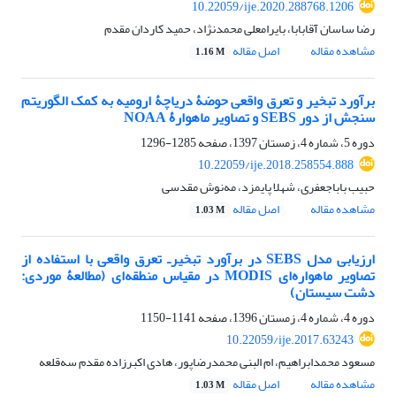
10.22059/ije.2020.288768.1206
رضا ساسان آقابابا، بایرامعلی محمدنژاد، حمید کاردان مقدم
مشاهده مقاله
اصل مقاله
1.16 M
برآورد تبخیر و تعرق واقعی حوضۀ دریاچۀ ارومیه به کمک الگوریتم
سنجش از دور SEBS و تصاویر ماهوارۀ NOAA
دوره 5، شماره 4، زمستان 1397، صفحه
1285-1296
10.22059/ije.2018.258554.888
حبیب باباجعفری، شهلا پایمزد، مه‌نوش مقدسی
مشاهده مقاله
اصل مقاله
1.03 M
ارزیابی مدل SEBS در برآورد تبخیر‌ـ تعرق واقعی با استفاده از
تصاویر ماهواره‌ای MODIS در مقیاس منطقه‌ای (مطالعۀ موردی:
دشت سیستان)
دوره 4، شماره 4، زمستان 1396، صفحه
1141-1150
10.22059/ije.2017.63243
مسعود محمدابراهیم، ام البنی محمدرضاپور، هادی اکبرزاده مقدم سه‌قلعه
مشاهده مقاله
اصل مقاله
1.03 M