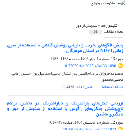
کلیدواژه‌ها =
سنجش از دور
تعداد مقالات:
20
پایش الگوهای تخریب و بازیابی پوشش گیاهی با استفاده از سری
زمانی NDVI در استان هرمزگان
دوره 13، شماره 1، بهار 1405، صفحه
1163-1185
10.22059/ije.2025.404133.1890
معصومه فروزان فرد، ام البنین بذر افشان، یحیی اسماعیل پور، حسین زمانی،
مجتبی محمدی
مشاهده مقاله
اصل مقاله
1.78 M
ارزیابی مدل‌های پارامتریک و ناپارامتریک در تخمین تراکم
تاج‌پوشش جنگل‌های زاگرس با استفاده از سنجش‌ از دور و
یادگیری ماشین
دوره 12، شماره 2، تابستان 1404، صفحه
749-761
10.22059/ije.2025.397227.1873