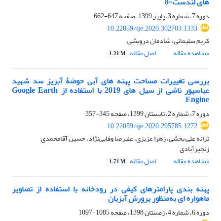
های لندست-8
دوره 7، شماره 3، پاییز 1399، صفحه
647-662
10.22059/ije.2020.302703.1333
کریم سلیمانی، شادمان درویشی
مشاهده مقاله
اصل مقاله
1.21 M
بررسی تغییرات مساحت پهنه های آبی حوضۀ آبریز سد شهید
عباسپور ناشی از سیل های 2019 با استفاده از Google Earth
Engine
دوره 7، شماره 2، تابستان 1399، صفحه
345-357
10.22059/ije.2020.295785.1272
ترانه علی بخشی، زهرا عزیزی، علیرضا وفایی‌نژاد، حسین آقامحمدی
زنجیرآبادی
مشاهده مقاله
اصل مقاله
1.71 M
پهنه‏ بندی پارامترهای کیفی در رودخانه با استفاده از تصاویر
ماهواره ‏ای به‌منظور پرورش آبزیان
دوره 6، شماره 4، زمستان 1398، صفحه
1085-1097