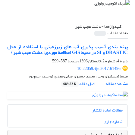
کلیدواژه‌ها =
دشت عجب‏ شیر
تعداد مقالات:
1
پهنه‏ بندی آسیب ‏پذیری آب‏ های زیرزمینی با استفاده از مدل
DRASTIC و SI در محیط GIS (مطالعۀ موردی: دشت عجب‏ شیر)
دوره 4، شماره 2، تابستان 1396، صفحه
587-599
10.22059/ije.2017.61496
مهسا نخستین روحی، محمد حسین رضایی مقدم، توحید رحیم پور
مشاهده مقاله
اصل مقاله
689.52 K
مقالات آماده انتشار
شماره جاری
شماره‌های پیشین نشریه