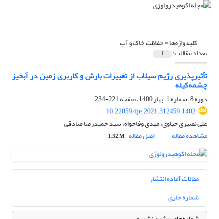
کلیدواژه‌ها =
حفاظت خاک و آب
تعداد مقالات:
1
تأثیرپذیری رژیم سیلاب از تغییرات بارش و کاربری زمین در آبخیز
چشمه‌کیله
دوره 8، شماره 1، بهار 1400، صفحه
221-234
10.22059/ije.2021.312459.1402
علی نصیری خیاوی، مهدی وفاخواه، سید حمیدرضا صادقی
مشاهده مقاله
اصل مقاله
1.32 M
مقالات آماده انتشار
شماره جاری
شماره‌های پیشین نشریه