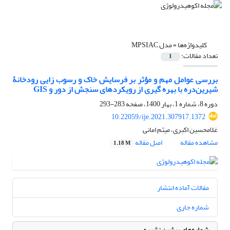
کلیدواژه‌ها =
مدل MPSIAC
تعداد مقالات:
1
بررسی عوامل مهم و مؤثر بر فرسایش خاک و رسوب‏ زایی رودخانۀ
شیرین‌دره با بهره‏ گیری از رویکردهای سنجش از دور و GIS
دوره 8، شماره 1، بهار 1400، صفحه
283-293
10.22059/ije.2021.307917.1372
غلامحسین اکبری، میثم امانی
مشاهده مقاله
اصل مقاله
1.18 M
مقالات آماده انتشار
شماره جاری
شماره‌های پیشین نشریه