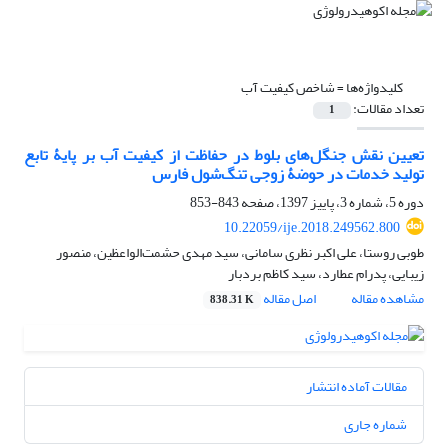
کلیدواژه‌ها =
شاخص کیفیت آب
تعداد مقالات:
1
تعیین نقش جنگل‏‌های بلوط در حفاظت از کیفیت آب بر پایۀ تابع
تولید خدمات در حوضۀ زوجی تنگ‌شول فارس
دوره 5، شماره 3، پاییز 1397، صفحه
843-853
10.22059/ije.2018.249562.800
طوبی روستا، علی اکبر نظری سامانی، سید مهدی حشمت‌الواعظین، منصور
زیبایی، پدرام عطارد، سید کاظم بردبار
مشاهده مقاله
اصل مقاله
838.31 K
مقالات آماده انتشار
شماره جاری