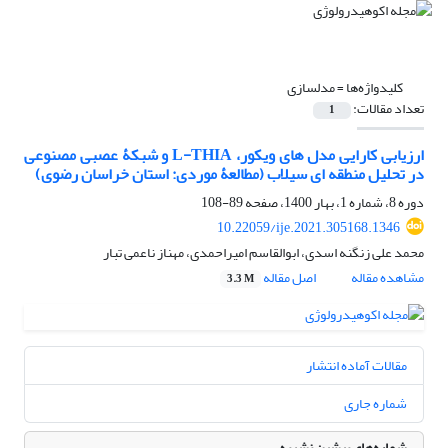
کلیدواژه‌ها =
مدل‏سازی
تعداد مقالات:
1
ارزیابی کارایی مدل‏ های ویکور، L-THIA و شبکۀ عصبی مصنوعی
در تحلیل منطقه‏ ای سیلاب (مطالعۀ موردی: استان خراسان رضوی)
دوره 8، شماره 1، بهار 1400، صفحه
89-108
10.22059/ije.2021.305168.1346
محمد علی زنگنه اسدی، ابوالقاسم امیراحمدی، مهناز ناعمی تبار
مشاهده مقاله
اصل مقاله
3.3 M
مقالات آماده انتشار
شماره جاری
شماره‌های پیشین نشریه