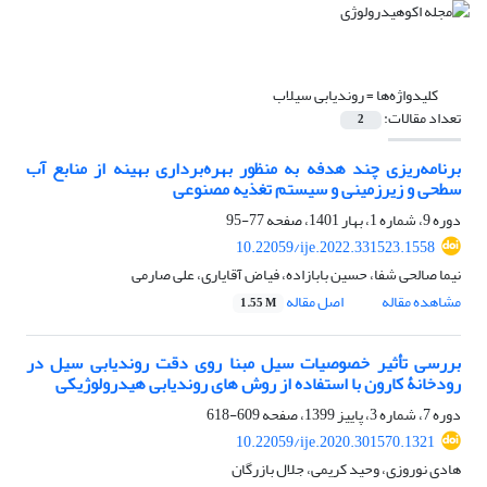
کلیدواژه‌ها =
روندیابی سیلاب
تعداد مقالات:
2
برنامه‌ریزی چند هدفه به منظور بهره‌برداری بهینه از منابع آب
سطحی و زیرزمینی و سیستم تغذیه مصنوعی
دوره 9، شماره 1، بهار 1401، صفحه
77-95
10.22059/ije.2022.331523.1558
نیما صالحی شفا، حسین بابازاده، فیاض آقایاری، علی صارمی
مشاهده مقاله
اصل مقاله
1.55 M
بررسی تأثیر خصوصیات سیل ‌مبنا روی دقت روندیابی سیل در
رودخانۀ کارون با استفاده از روش‏ های روندیابی هیدرولوژیکی
دوره 7، شماره 3، پاییز 1399، صفحه
609-618
10.22059/ije.2020.301570.1321
هادی نوروزی، وحید کریمی، جلال بازرگان