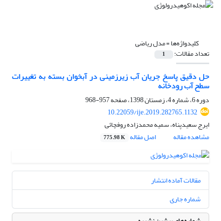
کلیدواژه‌ها =
‌مدل ریاضی
تعداد مقالات:
1
حل دقیق پاسخ جریان آب زیرزمینی در آبخوان بسته به تغییرات
سطح آب رودخانه
دوره 6، شماره 4، زمستان 1398، صفحه
957-968
10.22059/ije.2019.282765.1132
ایرج سعیدپناه، سمیه محمدزاده روفچائی
مشاهده مقاله
اصل مقاله
775.98 K
مقالات آماده انتشار
شماره جاری
شماره‌های پیشین نشریه