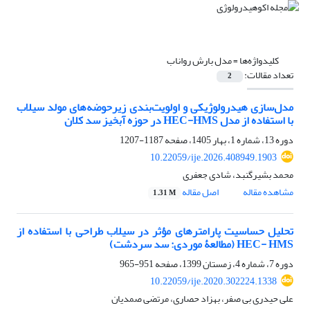
کلیدواژه‌ها =
مدل بارش رواناب
تعداد مقالات:
2
مدل‌سازی هیدرولوژیکی و اولویت‌بندی زیرحوضه‌های مولد سیلاب
با استفاده از مدل HEC-HMS در حوزه آبخیز سد کلان
دوره 13، شماره 1، بهار 1405، صفحه
1187-1207
10.22059/ije.2026.408949.1903
محمد بشیرگنبد، شادی جعفری
مشاهده مقاله
اصل مقاله
1.31 M
تحلیل حساسیت پارامترهای مؤثر در سیلاب طراحی با استفاده از
HEC- HMS (مطالعۀ موردی: سد سردشت)
دوره 7، شماره 4، زمستان 1399، صفحه
951-965
10.22059/ije.2020.302224.1338
علی حیدری بی صفر، بهزاد حصاری، مرتضی صمدیان