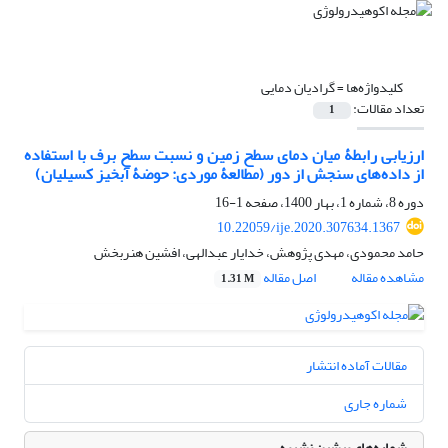
کلیدواژه‌ها =
گرادیان دمایی
تعداد مقالات:
1
ارزیابی رابطۀ میان دمای سطح زمین و نسبت سطح برف با استفاده
از داده‌های سنجش از دور (مطالعۀ موردی: حوضۀ آبخیز کسیلیان)
دوره 8، شماره 1، بهار 1400، صفحه
1-16
10.22059/ije.2020.307634.1367
حامد محمودی، مهدی پژوهش، خدایار عبدالهی، افشین هنربخش
مشاهده مقاله
اصل مقاله
1.31 M
مقالات آماده انتشار
شماره جاری
شماره‌های پیشین نشریه