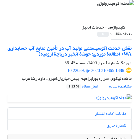
کلیدواژه‌ها =
خدمات آبخیز
تعداد مقالات:
1
نقش خدمت اکوسیستمی تولید آب در تأمین منابع آب حسابداری
WA+ (مطالعۀ موردی: حوضۀ آبخیز دریاچۀ ارومیه)
دوره 8، شماره 1، بهار 1400، صفحه
45-56
10.22059/ije.2020.310365.1386
فاطمه نیکوی، شراره پورابراهیم، بهمن جباریان امیری، داود رضا عرب
مشاهده مقاله
اصل مقاله
1.13 M
مقالات آماده انتشار
شماره جاری
شماره‌های پیشین نشریه