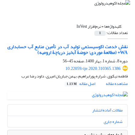
کلیدواژه‌ها =
نرم‌افزار InVest
تعداد مقالات:
1
نقش خدمت اکوسیستمی تولید آب در تأمین منابع آب حسابداری
WA+ (مطالعۀ موردی: حوضۀ آبخیز دریاچۀ ارومیه)
دوره 8، شماره 1، بهار 1400، صفحه
45-56
10.22059/ije.2020.310365.1386
فاطمه نیکوی، شراره پورابراهیم، بهمن جباریان امیری، داود رضا عرب
مشاهده مقاله
اصل مقاله
1.13 M
مقالات آماده انتشار
شماره جاری
شماره‌های پیشین نشریه