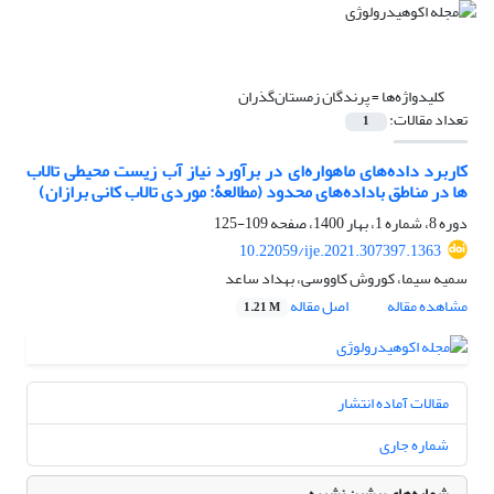
کلیدواژه‌ها =
پرندگان زمستان‌گذران
تعداد مقالات:
1
کاربرد داده‌های ماهواره‌ای در برآورد نیاز آب زیست محیطی تالاب
ها در مناطق باداده‌های محدود (مطالعۀ: موردی تالاب کانی برازان)
دوره 8، شماره 1، بهار 1400، صفحه
109-125
10.22059/ije.2021.307397.1363
سمیه سیما، کوروش کاووسی، بهداد ساعد
مشاهده مقاله
اصل مقاله
1.21 M
مقالات آماده انتشار
شماره جاری
شماره‌های پیشین نشریه