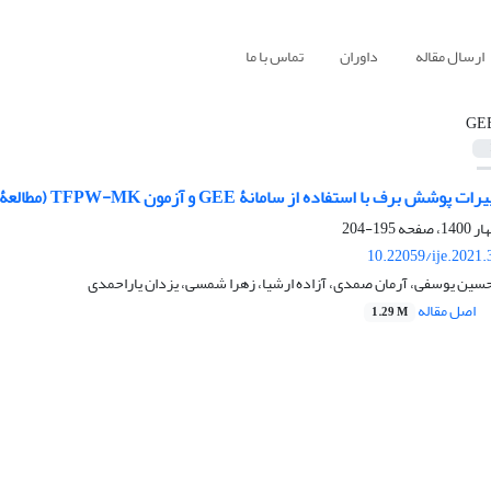
ارسال مقاله
داوران
تماس با ما
GE
ا استفاده از سامانۀ GEE و آزمون TFPW-MK (مطالعۀ موردی: حوضۀ ماربر- اصفهان)
195-204
10.22059/ije.2021
حسین یوسفی، آرمان صمدی، آزاده ارشیا، زهرا شمسی، یزدان یاراحمدی
اصل مقاله
1.29 M