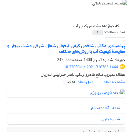
کلیدواژه‌ها =
شاخص کیفی آب
تعداد مقالات:
1
پهنه‌بندی مکانی شاخص کیفی آبخوان شمال شرقی دشت بیجار و
مقایسۀ کیفیت آب با روش‌های مختلف
دوره 8، شماره 1، بهار 1400، صفحه
235-247
10.22059/ije.2021.316363.1444
عطااله ندیری، صالح طاهری زنگی، ناصر جبراییلی اندریان‌
مشاهده مقاله
اصل مقاله
1.76 M
مقالات آماده انتشار
شماره جاری
شماره‌های پیشین نشریه