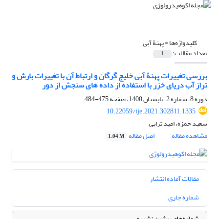
کلیدواژه‌ها =
پهنۀ آبی‌
تعداد مقالات:
1
بررسی تغییرات پهنۀ آبی خلیج گرگان و ارتباط آن با تغییرات بارش و
تراز آب دریای خزر با استفاده از داده ‏های سنجش از دور
دوره 8، شماره 2، تابستان 1400، صفحه
475-484
10.22059/ije.2021.302811.1335
سعید حمزه، امید ترابی
مشاهده مقاله
اصل مقاله
1.04 M
مقالات آماده انتشار
شماره جاری
شماره‌های پیشین نشریه