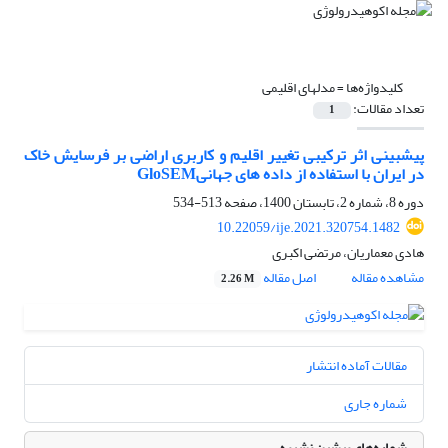
کلیدواژه‌ها =
مدل‏های اقلیمی
تعداد مقالات:
1
پیش‏بینی اثر ترکیبی تغییر اقلیم و کاربری اراضی بر فرسایش خاک
در ایران با استفاده از داده ‏های جهانیGloSEM
دوره 8، شماره 2، تابستان 1400، صفحه
513-534
10.22059/ije.2021.320754.1482
هادی معماریان، مرتضی اکبری
مشاهده مقاله
اصل مقاله
2.26 M
مقالات آماده انتشار
شماره جاری
شماره‌های پیشین نشریه