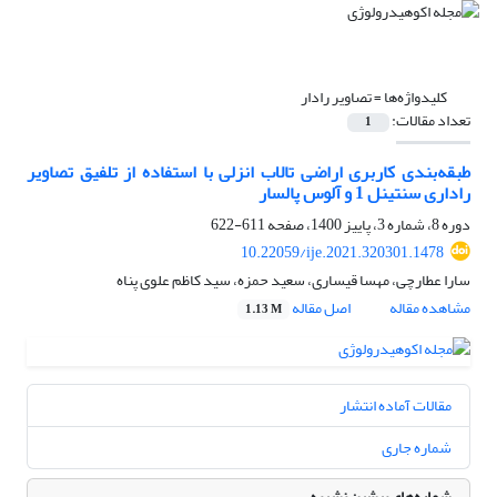
کلیدواژه‌ها =
تصاویر رادار
تعداد مقالات:
1
طبقه‌بندی کاربری اراضی تالاب انزلی با استفاده از تلفیق تصاویر
راداری سنتینل 1 و آلوس پالسار
دوره 8، شماره 3، پاییز 1400، صفحه
611-622
10.22059/ije.2021.320301.1478
سارا عطارچی، مهسا قیساری، سعید حمزه، سید کاظم علوی پناه
مشاهده مقاله
اصل مقاله
1.13 M
مقالات آماده انتشار
شماره جاری
شماره‌های پیشین نشریه