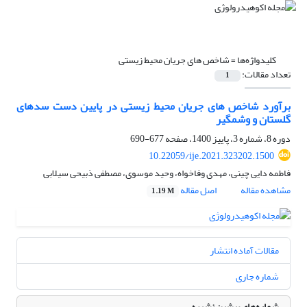
کلیدواژه‌ها =
شاخص‏ های جریان محیط‏ زیستی
تعداد مقالات:
1
برآورد شاخص‏ های جریان محیط‏ زیستی در پایین ‏دست سدهای
گلستان و وشمگیر
دوره 8، شماره 3، پاییز 1400، صفحه
677-690
10.22059/ije.2021.323202.1500
فاطمه دایی چینی، مهدی وفاخواه، وحید موسوی، مصطفی ذبیحی سیلابی
مشاهده مقاله
اصل مقاله
1.19 M
مقالات آماده انتشار
شماره جاری
شماره‌های پیشین نشریه