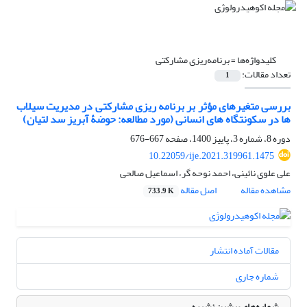
کلیدواژه‌ها =
برنامه‌ریزی مشارکتی
تعداد مقالات:
1
بررسی متغیرهای مؤثر بر برنامه‏ ریزی مشارکتی در مدیریت سیلاب‏
ها در سکونتگاه ‏های انسانی (مورد مطالعه: حوضۀ آبریز سد لتیان)
دوره 8، شماره 3، پاییز 1400، صفحه
667-676
10.22059/ije.2021.319961.1475
علی علوی نائینی، احمد نوحه گر، اسماعیل صالحی
مشاهده مقاله
اصل مقاله
733.9 K
مقالات آماده انتشار
شماره جاری
شماره‌های پیشین نشریه