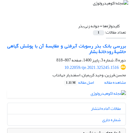
کلیدواژه‌ها =
جوانه ‏زنی بذر
تعداد مقالات:
1
بررسی بانک بذر رسوبات آبرفتی و مقایسۀ آن با پوشش گیاهی
حاشیۀ‏ رودخانۀ بشار
دوره 8، شماره 3، پاییز 1400، صفحه
807-818
10.22059/ije.2021.325245.1516
محسن فرزین، وحید کریمیان، اسفندیار جهانتاب
مشاهده مقاله
اصل مقاله
1.11 M
مقالات آماده انتشار
شماره جاری
شماره‌های پیشین نشریه