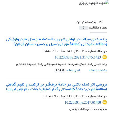
کلیدواژه‌ها =
کرمان
تعداد مقالات:
2
پهنه بندی سیلاب در نواحی شهری با استفاده از مدل هیدرولوژیکی
و اطلاعات میدانی (مطالعۀ موردی: سیل بردسیر، استان کرمان)
دوره 8، شماره 2، تابستان 1400، صفحه
331-344
10.22059/ije.2021.314075.1423
رضا حسن زاده، مهدی هنرمند، مهدیه حسینجانی زاده، صدیقه محمدی
مشاهده مقاله
اصل مقاله
1.94 M
بررسی اثر نمک‏ پاشی در جادۀ برف‌گیر بر ترکیب و تنوع گیاهی
(مطالعۀ موردی: جادۀ کوهستانی گدار کفنوئیه بافت‌ـ بام کویر ایران)
دوره 4، شماره 2، تابستان 1396، صفحه
509-521
10.22059/ije.2017.61488
صدیقه محمدی، فاطمه پناهی