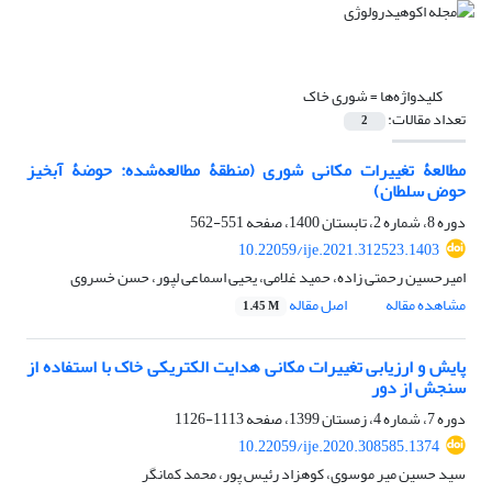
کلیدواژه‌ها =
شوری خاک
تعداد مقالات:
2
مطالعۀ تغییرات مکانی شوری (منطقۀ ‌مطالعه‌شده: حوضۀ آبخیز
حوض سلطان)
دوره 8، شماره 2، تابستان 1400، صفحه
551-562
10.22059/ije.2021.312523.1403
امیرحسین رحمتی زاده، حمید غلامی، یحیی اسماعی ل‏پور، حسن خسروی
مشاهده مقاله
اصل مقاله
1.45 M
پایش و ارزیابی تغییرات مکانی هدایت الکتریکی خاک با استفاده از
سنجش از دور
دوره 7، شماره 4، زمستان 1399، صفحه
1113-1126
10.22059/ije.2020.308585.1374
سید حسین میر موسوی، کوهزاد رئیس پور، محمد کمانگر