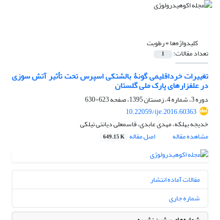
کلیدواژه‌ها =
رطوبت
تعداد مقالات:
1
تغییرات خرداقلیمی گونۀ بالشتکی اسپرس تحت تأثیر آتش ‏سوزی
در علفزار‏های پارک ملی گلستان
دوره 3، شماره 4، زمستان 1395، صفحه
623-630
10.22059/ije.2016.60363
خدیجه بهلکه، مهدی عابدی، قاسمعلی دیانتی تیلکی
مشاهده مقاله
اصل مقاله
649.15 K
مقالات آماده انتشار
شماره جاری
شماره‌های پیشین نشریه