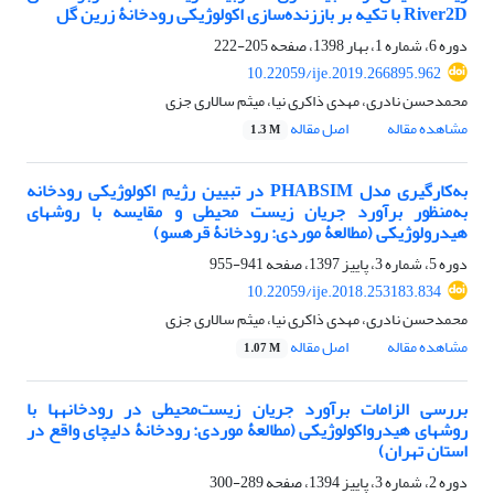
River2D با تکیه بر باززنده‌سازی اکولوژیکی رودخانۀ زرین گل
دوره 6، شماره 1، بهار 1398، صفحه
205-222
10.22059/ije.2019.266895.962
محمدحسن نادری، مهدی ذاکری نیا، میثم سالاری جزی
مشاهده مقاله
اصل مقاله
1.3 M
به‌کارگیری مدل PHABSIM در تبیین رژیم اکولوژیکی رودخانه
به‌منظور برآورد جریان زیست ‏محیطی و مقایسه با روش‏های
هیدرولوژیکی (مطالعۀ موردی: رودخانۀ قره‏سو)
دوره 5، شماره 3، پاییز 1397، صفحه
941-955
10.22059/ije.2018.253183.834
محمدحسن نادری، مهدی ذاکری نیا، میثم سالاری جزی
مشاهده مقاله
اصل مقاله
1.07 M
بررسی الزامات برآورد جریان زیست‌محیطی در رودخانه‏ها با
روش‏های هیدرواکولوژیکی (مطالعۀ موردی: رودخانۀ دلیچای واقع در
استان تهران)
دوره 2، شماره 3، پاییز 1394، صفحه
289-300