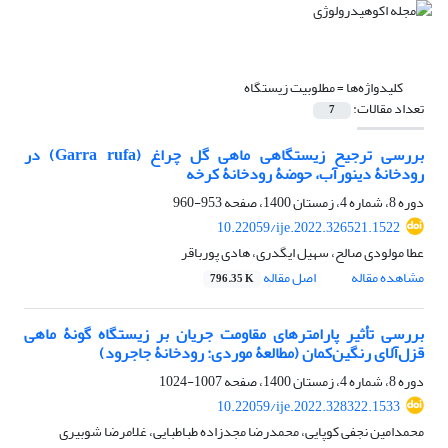
کلیدواژه‌ها =
مطلوبیت زیستگاه
تعداد مقالات:
7
بررسی ترجیح زیستگاهی ماهی گل چراغ (Garra rufa) در
رودخانۀ دینورآب، حوضۀ رودخانۀ کرخه
دوره 8، شماره 4، زمستان 1400، صفحه
953-960
10.22059/ije.2022.326521.1522
عطا مولودی صالح، سهیل ایگدری، هادی پورباقر
مشاهده مقاله
اصل مقاله
796.35 K
بررسی تأثیر پارامتر‌های مقاومت جریان بر زیستگاه گونۀ ماهی
قزل‌آلای رنگین‌کمان (مطالعۀ موردی: رودخانۀ جاجرود)
دوره 8، شماره 4، زمستان 1400، صفحه
1007-1024
10.22059/ije.2022.328322.1533
محمدامین نجفی کوپایی، محمدرضا مجدزاده طباطبایی، غلامرضا شوبیری