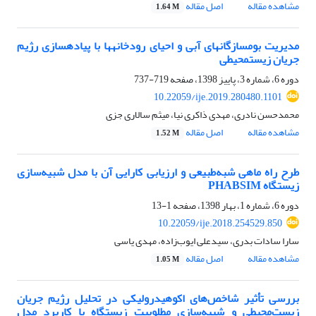
مشاهده مقاله
اصل مقاله
1.64 M
مدیریت ‏بوم‏سازگان‏های آبی و احیای رودخانه‏ها با پیاده‏سازی رژیم
جریان زیست‏محیطی
دوره 6، شماره 3، پاییز 1398، صفحه
719-737
10.22059/ije.2019.280480.1101
محمدحسن نادری، مهدی ذاکری نیا، میثم سالاری جزی
مشاهده مقاله
اصل مقاله
1.52 M
طرح راه ماهی شبه‌طبیعی و ارزیابی کارایی آن با مدل شبیه‌سازی
زیستگاه PHABSIM
دوره 6، شماره 1، بهار 1398، صفحه
1-13
10.22059/ije.2018.254529.850
سارا سادات بدری، سیدعلی ایوب‌زاده، مهدی یاسی
مشاهده مقاله
اصل مقاله
1.05 M
بررسی تأثیر شاخص‌های اکوهیدرولیکی در تحلیل رژیم جریان
زیست‌محیطی و شبیه‌سازی مطلوبیت زیستگاه با کاربرد مدل