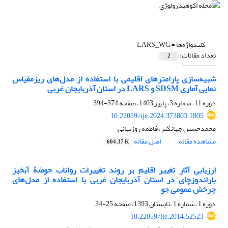
کلیدواژه‌ها =
LARS_WG
تعداد مقالات:
2
شبیه‌سازی پارامترهای اقلیمی با استفاده از مدل‌های ریزمقیاس
‌نمایی آماری SDSM و LARS در استان آذربایجان غربی
دوره 11، شماره 3، پاییز 1403، صفحه
374-394
10.22059/ije.2024.373803.1805
محمدحسین جهانگیر، فاطمه روزبهانی
مشاهده مقاله
اصل مقاله
604.37 K
ارزیابی آثار تغییر اقلیم بر روند تغییرات رواناب حوضۀ آبخیز
باراندوزچای در استان آذربایجان غربی با استفاده از مدل‌های
چرخش عمومی جو
دوره 1، شماره 1، تابستان 1393، صفحه
25-34
10.22059/ije.2014.52523