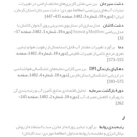
دشت سیرجان
بررسی نقش کاربری‌های مختلف اراضی در تغییرات
نیترات آب‌های زیر‌زمینی (مطالعۀ موردی: دشت سیرجان استان کرمان،
ایران)
[دوره 10، شماره 3، 1402، صفحه 435-447]
دشت کاشان
مدل‌سازی اثر سناریوی مدیریتی روی آبخوان کاشان با
مدل ریاضی Modflow و Seawat
[دوره 10، شماره 1، 1402، صفحه 17-
32]
دما
برآورد تغییرات مقدار آب قابل استحصال از رطوبت هوا و تبخیر‌ـ
تعرق مرجع ناشی از تغییرات اقلیمی
[دوره 10، شماره 4، 1402، صفحه
555-573]
دهکهای بارندگی DPI
بررسی کارایی نمایه‌های خشکسالی هواشناسی
در ارزیابی خشکسالی استان فارس
[دوره 10، شماره 4، 1402، صفحه
575-593]
دورۀ بازگشت سرمایه
تحلیل اقتصادی منابع تأمین آب و رتبه بندی آن
با رویکرد کاهش مصرف آب
[دوره 10، شماره 2، 1402، صفحه 245-
262]
ر
رتبه‌بندی روابط
برآورد تبخیر روزانه از مخزن سد با استفاده از روش
بیلان انرژی و مقایسه با روابط متداول (مطالعۀ موردی: سد اکباتان)