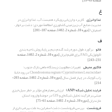
صفحه 49-59]
غ
غذا و انرژی
کاربرد و ارزیابی رویکرد همبست آب، غذا و انرژی در
مدیریت منابع آب زیرزمینی کشاورزی (مطالعۀ موردی: دشت برخوار –
اصفهان)
[دوره 10، شماره 2، 1402، صفحه 187-201]
ف
فائو
برآورد طول دوره رشد گندم دیم بر پایۀ روش ناحیه بندی
اکولوژیکی FAO برای اقلیم ایران
[دوره 10، شماره 2، 1402، صفحه
231-243]
فاکتور محیطی
تغییرات مطلوبیت زیستگاه ماهی نازک جنوب:
‌Chondrostoma regium (Cypriniformes Leuciscidae) در رودخانۀ
زاب کوچک در چهار فصل سال
[دوره 10، شماره 2، 1402، صفحه 203-
214]
فرایند تحلیل شبکه (ANP)
ارزیابی معیارهای مؤثر بر خطر سیل‌خیزی
مبتنی بر فرآیند تحلیل شبکه‌ای و GIS در حوضۀ وازرود استان
مازندران
[دوره 10، شماره 1، 1402، صفحه 61-75]
فرونشست
بررسی فرونشست دشت اسفراین به علت بهره‌برداری از