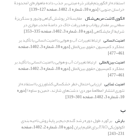
استفاده از الگوریتم فیلتر ذره مبتنی بر جذب داده ماهواره‌ای (محدودۀ
خراسان جنوبی)
[دوره 10، شماره 1، 1402، صفحه 127-139]
الگوی کاشت مربعی‌شکل
مقایسۀ اثر پوشش گیاهی وتیور و سنگریزۀ
سطحی بر مقدار رواناب و هدررفت خاک در دامنۀ محدبـ موازی در
شرایط آزمایشگاهی
[دوره 10، شماره 3، 1402، صفحه 335-353]
امنیت انسانی
ارتباط تغییرات آب و هوایی با امنیت انسانی با تأکید بر
عملکرد کمیسیون حقوق بین‌الملل
[دوره 10، شماره 3، 1402، صفحه
461-477]
امنیت بین‌المللی
ارتباط تغییرات آب و هوایی با امنیت انسانی با تأکید بر
عملکرد کمیسیون حقوق بین‌الملل
[دوره 10، شماره 3، 1402، صفحه
461-477]
امنیت غذایی
ارزیابی احتمال خطر خشکسالی کشاورزی با استفاده از
تئوری انتشار (مطالعۀ موردی: دشت‌های شازند، خمین و ساوه)
[دوره
10، شماره 3، 1402، صفحه 301-319]
ب
بارش
برآورد طول دوره رشد گندم دیم بر پایۀ روش ناحیه بندی
اکولوژیکی FAO برای اقلیم ایران
[دوره 10، شماره 2، 1402، صفحه
231-243]