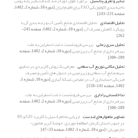
تبخیر و تعرق پتانسیل
برآورد طول دوره رشد گندم دیم بر پایۀ روش
ناحیه بندی اکولوژیکی FAO برای اقلیم ایران
[دوره 10، شماره 2، 1402،
صفحه 231-243]
تحلیل اقتصادی
تحلیل اقتصادی منابع تأمین آب و رتبه بندی آن با
رویکرد کاهش مصرف آب
[دوره 10، شماره 2، 1402، صفحه 245-
262]
تحلیل سری زمانی
بررسی فرونشست دشت اسفراین به علت
بهره‌برداری از منابع آب زیرزمینی
[دوره 10، شماره 2، 1402، صفحه
289-300]
تحلیل مکانی توزیع آب سطحی
معرفی یک روش کاربردی در تدقیق
سهم منابع آب سطحی و زیرزمینی در جدول های تأمین و مصرف
فیزیکی حسابداری آب در مقیاس شبکۀ آبیاری
[دوره 10، شماره 1،
1402، صفحه 141-158]
تداخل‏سنجی راداری
بررسی فرونشست دشت اسفراین به علت
بهره‌برداری از منابع آب زیرزمینی
[دوره 10، شماره 2، 1402، صفحه
289-300]
تصاویر ماهواره‏ای لندست
ارزیابی مخاطرۀ سیل با کاربرد GIS و RS
در جنوب استان کرمان (مطالعۀ موردی: حوضۀ آبریز هامون-
جازموریان)
[دوره 10، شماره 1، 1402، صفحه 33-47]