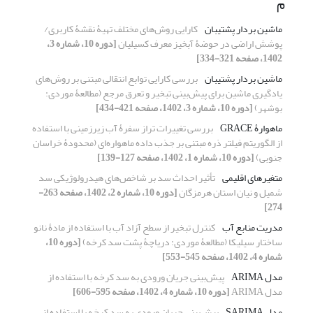
م
ماشین بردار پشتیبان
کارایی روش‌های مختلف تهیۀ نقشۀ کاربری/
پوشش اراضی در حوضۀ آبخیز معرف کسیلیان
[دوره 10، شماره 3،
1402، صفحه 321-334]
ماشین بردار پشتیبان
بررسی کارایی توابع انتقالی مبتنی بر روش‌های
یادگیری ماشین برای پیش‌بینی تبخیر و تعرق مرجع (مطالعۀ موردی:
بوشهر)
[دوره 10، شماره 3، 1402، صفحه 421-434]
ماهوارۀ GRACE
بررسی تغییرات تراز سفرۀ آب زیرزمینی با استفاده
از الگوریتم فیلتر ذره مبتنی بر جذب داده ماهواره‌ای (محدودۀ خراسان
جنوبی)
[دوره 10، شماره 1، 1402، صفحه 127-139]
متغیرهای اقلیمی
تأثیر احداث سد بر شاخص‌های هیدرولوژیکی سد
شمیل و نیان استان هرمزگان
[دوره 10، شماره 2، 1402، صفحه 263-
274]
مدریت منابع آب
کنترل تبخیر از سطح آزاد آب با استفاده از مادۀ نانو
ساختار سیلیکا (مطالعۀ موردی: دریاچۀ پشت سد کرخه)
[دوره 10،
شماره 4، 1402، صفحه 545-553]
مدل ARIMA
پیش‌بینی جریان ورودی به سد کرخه با استفاده از
مدل ARIMA
[دوره 10، شماره 4، 1402، صفحه 595-606]
مدل SARIMA
پیش‌بینی جریان ورودی به سد کرخه با استفاده از