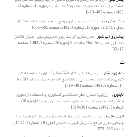
خشک‌سالی( مطالعۀ موردی: محدودۀ عجب‌شیر)
[دوره 10، شماره 3،
1402، صفحه 405-419]
پیش بینی جریان
پیش‌بینی جریان ورودی به سد کرخه با استفاده از
مدل ARIMA
[دوره 10، شماره 4، 1402، صفحه 595-606]
پیشروی آب شور
مدل‌سازی اثر سناریوی مدیریتی روی آبخوان کاشان
با مدل ریاضی Modflow و Seawat
[دوره 10، شماره 1، 1402، صفحه
17-32]
ت
تئوری انتشار
ارزیابی احتمال خطر خشکسالی کشاورزی با استفاده از
تئوری انتشار (مطالعۀ موردی: دشت‌های شازند، خمین و ساوه)
[دوره
10، شماره 3، 1402، صفحه 301-319]
تاب‏آوری
ارزیابی احتمال خطر خشکسالی کشاورزی با استفاده از تئوری
انتشار (مطالعۀ موردی: دشت‌های شازند، خمین و ساوه)
[دوره 10،
شماره 3، 1402، صفحه 301-319]
تبخیر-تعرق
برآورد تغییرات مقدار آب قابل استحصال از رطوبت هوا
و تبخیر‌ـ تعرق مرجع ناشی از تغییرات اقلیمی
[دوره 10، شماره 4، 1402،
صفحه 555-573]