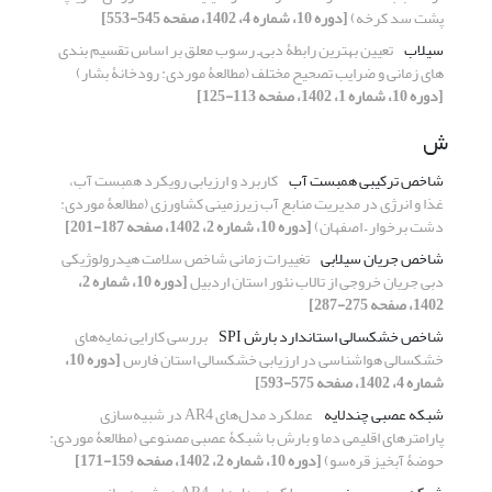
پشت سد کرخه)
[دوره 10، شماره 4، 1402، صفحه 545-553]
سیلاب
تعیین بهترین رابطۀ دبی‌ـ رسوب معلق بر اساس تقسیم‏ بندی‏
های زمانی و ضرایب تصحیح مختلف (مطالعۀ موردی: رودخانۀ بشار)
[دوره 10، شماره 1، 1402، صفحه 113-125]
ش
شاخص ترکیبی همبست آب
کاربرد و ارزیابی رویکرد همبست آب،
غذا و انرژی در مدیریت منابع آب زیرزمینی کشاورزی (مطالعۀ موردی:
دشت برخوار – اصفهان)
[دوره 10، شماره 2، 1402، صفحه 187-201]
شاخص جریان سیلابی
تغییرات زمانی شاخص سلامت هیدرولوژیکی
دبی جریان خروجی از تالاب نئور استان اردبیل
[دوره 10، شماره 2،
1402، صفحه 275-287]
شاخص خشکسالی استاندارد بارش SPI
بررسی کارایی نمایه‌های
خشکسالی هواشناسی در ارزیابی خشکسالی استان فارس
[دوره 10،
شماره 4، 1402، صفحه 575-593]
شبکه عصبی چندلایه
عملکرد مدل‌های AR4 در شبیه‌سازی
پارامترهای اقلیمی دما و بارش با شبکۀ عصبی مصنوعی (مطالعۀ موردی:
حوضۀ آبخیز قره‌سو)
[دوره 10، شماره 2، 1402، صفحه 159-171]