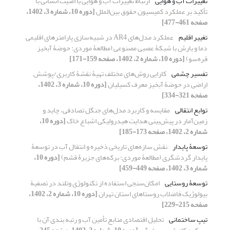
تغییرات آب و هوایی
ارتباط تغییرات آب و هوایی با امنیت انسانی با
تأکید بر عملکرد کمیسیون حقوق بین‌الملل
[دوره 10، شماره 3، 1402،
صفحه 461-477]
تغییر اقلیم
عملکرد مدل‌های AR4 در شبیه‌سازی پارامترهای اقلیمی
دما و بارش با شبکۀ عصبی مصنوعی (مطالعۀ موردی: حوضۀ آبخیز
قره‌سو)
[دوره 10، شماره 2، 1402، صفحه 159-171]
تفسیر چشمی
کارایی روش‌های مختلف تهیۀ نقشۀ کاربری/پوشش
اراضی در حوضۀ آبخیز معرف کسیلیان
[دوره 10، شماره 3، 1402،
صفحه 321-334]
توابع انتقالی
مقایسه و کاربرد مدل‌های جنگل تصادفی، چاید و
زمین‌آمار در پیش‌بینی هدایت ‏هیدرولیکی اشباع خاک
[دوره 10،
شماره 2، 1402، صفحه 173-185]
توسعۀ پایدار
نقش سازه‌های تاریخی ذخیره و انتقال آب در توسعۀ
پایدار گردشگری (مطالعۀ موردی: برکه‌های جزیرۀ قشم)
[دوره 10،
شماره 3، 1402، صفحه 449-459]
توسعۀ روستایی
امکان‌سنجی استفاده از تکنولوژی وتلند در تصفیة
بیولوژیک فاضلاب روستاهای استان تهران
[دوره 10، شماره 2، 1402،
صفحه 215-229]
تیپ ساختمانی
تحلیل اقتصادی منابع تأمین آب و رتبه بندی آن با