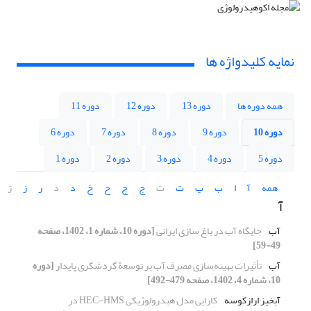
نمایه کلیدواژه ها
همه دوره ها
دوره 13
دوره 12
دوره 11
دوره 10
دوره 9
دوره 8
دوره 7
دوره 6
دوره 5
دوره 4
دوره 3
دوره 2
دوره 1
همه
آ
ا
ب
پ
ت
ث
ج
چ
ح
خ
د
ذ
ر
ز
ژ
آ
آب
جایگاه آب در باغ سازی ایرانی
[دوره 10، شماره 1، 1402، صفحه
49-59]
آب
تأثیرات بهینه‌‌‌‌سازی مصرف آب بر توسعۀ گردشگری پایدار
[دوره
10، شماره 4، 1402، صفحه 479-492]
آبخیز ارازکوسه
کارایی مدل هیدرولوژیکی HEC-HMS در