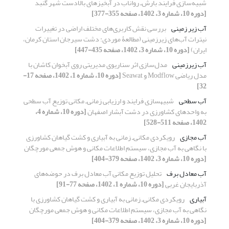
شبیه‌سازی فرایند بارش‌ـ رواناب در آبخیزهای بالادست شهر گنبد
[دوره 10، شماره 3، 1402، صفحه 355-377]
آب زیر زمینی
بررسی نقش کاربری‌های مختلف اراضی در تغییرات
نیترات آب‌های زیر‌زمینی (مطالعۀ موردی: دشت سیرجان استان کرمان،
ایران)
[دوره 10، شماره 3، 1402، صفحه 435-447]
آب زیرزمینی
مدل‌سازی اثر سناریوی مدیریتی روی آبخوان کاشان با
مدل ریاضی Modflow و Seawat
[دوره 10، شماره 1، 1402، صفحه 17-
32]
آب سطحی
شبیه‏سازی فرایند و ارزیابی زمانی‌ـ مکانی توزیع آب سطحی
به واحدهای کشاورزی در دشت آبشار اصفهان
[دوره 10، شماره 4،
1402، صفحه 511-528]
آب مجازی
رویکردی مکانی‌ـ زمانی به آبیاری و کشت گیاهان کشاورزی
با نگاهی به آب مجازی، سیستم اطلاعات مکانی و هوش جمعی مورچگان
[دوره 10، شماره 3، 1402، صفحه 379-404]
آب معادل برف
تحلیل توزیع مکانی آب معادل برف در حوضه‌های
آذربایجان غربی
[دوره 10، شماره 1، 1402، صفحه 77-91]
آبیاری
رویکردی مکانی‌ـ زمانی به آبیاری و کشت گیاهان کشاورزی با
نگاهی به آب مجازی، سیستم اطلاعات مکانی و هوش جمعی مورچگان
[دوره 10، شماره 3، 1402، صفحه 379-404]