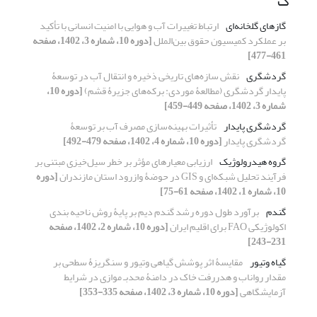
گ
گازهای گلخانه‌ای
ارتباط تغییرات آب و هوایی با امنیت انسانی با تأکید
بر عملکرد کمیسیون حقوق بین‌الملل
[دوره 10، شماره 3، 1402، صفحه
461-477]
گردشگری
نقش سازه‌های تاریخی ذخیره و انتقال آب در توسعۀ
پایدار گردشگری (مطالعۀ موردی: برکه‌های جزیرۀ قشم)
[دوره 10،
شماره 3، 1402، صفحه 449-459]
گردشگری پایدار
تأثیرات بهینه‌‌‌‌سازی مصرف آب بر توسعۀ
گردشگری پایدار
[دوره 10، شماره 4، 1402، صفحه 479-492]
گروه هیدرولوژیک
ارزیابی معیارهای مؤثر بر خطر سیل‌خیزی مبتنی بر
فرآیند تحلیل شبکه‌ای و GIS در حوضۀ وازرود استان مازندران
[دوره
10، شماره 1، 1402، صفحه 61-75]
گندم
برآورد طول دوره رشد گندم دیم بر پایۀ روش ناحیه بندی
اکولوژیکی FAO برای اقلیم ایران
[دوره 10، شماره 2، 1402، صفحه
231-243]
گیاه وتیور
مقایسۀ اثر پوشش گیاهی وتیور و سنگریزۀ سطحی بر
مقدار رواناب و هدررفت خاک در دامنۀ محدبـ موازی در شرایط
آزمایشگاهی
[دوره 10، شماره 3، 1402، صفحه 335-353]