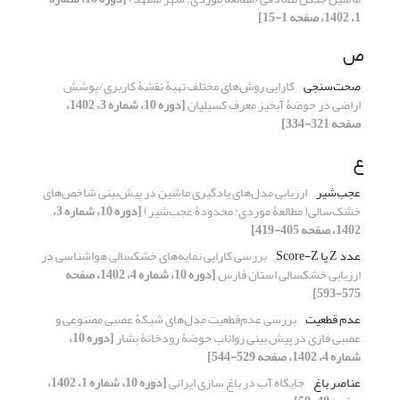
1، 1402، صفحه 1-15]
ص
صحت‌سنجی
کارایی روش‌های مختلف تهیۀ نقشۀ کاربری/پوشش
اراضی در حوضۀ آبخیز معرف کسیلیان
[دوره 10، شماره 3، 1402،
صفحه 321-334]
ع
عجب‌شیر
ارزیابی مدل‌های یادگیری ماشین در پیش‌بینی شاخص‌های
خشک‌سالی( مطالعۀ موردی: محدودۀ عجب‌شیر)
[دوره 10، شماره 3،
1402، صفحه 405-419]
عدد Z یا Score-Z
بررسی کارایی نمایه‌های خشکسالی هواشناسی در
ارزیابی خشکسالی استان فارس
[دوره 10، شماره 4، 1402، صفحه
575-593]
عدم قطعیت
بررسی عدم‌قطعیت مدل‌های شبکۀ عصبی مصنوعی و
عصبی فازی در پیش بینی رواناب حوضۀ رودخانۀ بشار
[دوره 10،
شماره 4، 1402، صفحه 529-544]
عناصر باغ
جایگاه آب در باغ سازی ایرانی
[دوره 10، شماره 1، 1402،