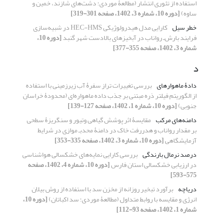
استفاده از تئوری انتشار (مطالعۀ موردی: دشت‌های شازند، خمین و
ساوه)
[دوره 10، شماره 3، 1402، صفحه 301-319]
خطر سیل
کارایی مدل هیدرولوژیکی HEC-HMS در شبیه‌سازی
فرایند بارش‌ـ رواناب در آبخیزهای بالادست شهر گنبد
[دوره 10،
شماره 3، 1402، صفحه 355-377]
د
دادۀ ماهواره‏ای
بررسی تغییرات تراز سفرۀ آب زیرزمینی با استفاده
از الگوریتم فیلتر ذره مبتنی بر جذب داده ماهواره‌ای (محدودۀ خراسان
جنوبی)
[دوره 10، شماره 1، 1402، صفحه 127-139]
دامنه‌های مرکب
مقایسۀ اثر پوشش گیاهی وتیور و سنگریزۀ سطحی
بر مقدار رواناب و هدررفت خاک در دامنۀ محدبـ موازی در شرایط
آزمایشگاهی
[دوره 10، شماره 3، 1402، صفحه 335-353]
درصد نرمال بارندگی
بررسی کارایی نمایه‌های خشکسالی هواشناسی
در ارزیابی خشکسالی استان فارس
[دوره 10، شماره 4، 1402، صفحه
575-593]
دریاچه
برآورد تبخیر روزانه از مخزن سد با استفاده از روش بیلان
انرژی و مقایسه با روابط متداول (مطالعۀ موردی: سد اکباتان)
[دوره 10،
شماره 1، 1402، صفحه 93-112]