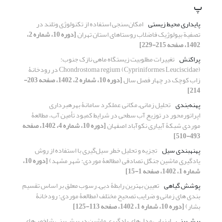
پ
پایداری محیط‏ زیستی
امکان‌سنجی استفاده از تکنولوژی وتلند در
تصفیة بیولوژیک فاضلاب روستاهای استان تهران
[دوره 10، شماره 2،
1402، صفحه 215-229]
پراکنش
تغییرات مطلوبیت زیستگاه ماهی نازک جنوب:
‌Chondrostoma regium (Cypriniformes Leuciscidae) در رودخانۀ
زاب کوچک در چهار فصل سال
[دوره 10، شماره 2، 1402، صفحه 203-
214]
پهنه‌بندی
تحلیل زمانی‌ـ مکانی عملکرد سامانۀ بهره‏برداری
اپراتور‌محور در توزیع آب سطحی در شرایط کمبود تأمین آب، مطالعۀ
موردی شبکۀ آبیاری نکوآباد اصفهان
[دوره 10، شماره 4، 1402، صفحه
493-510]
پهنه‏بندی سیل
تجزیه و تحلیل خطر سیل‌گیری با استفاده از روش‌
یادگیری ماشین جنگل تصادفی (مطالعۀ موردی: شهر مشهد)
[دوره 10،
شماره 1، 1402، صفحه 1-15]
پوشش گیاهی
تعیین بهترین رابطۀ دبی‌ـ رسوب معلق بر اساس تقسیم‏
بندی‏ های زمانی و ضرایب تصحیح مختلف (مطالعۀ موردی: رودخانۀ
بشار)
[دوره 10، شماره 1، 1402، صفحه 113-125]
پیش‌بینی
ارزیابی مدل‌های یادگیری ماشین در پیش‌بینی شاخص‌های