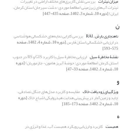
میزان نیترات
بررسی نقش کاربری‌های مختلف اراضی در تغییرات
نیترات آب‌های زیر‌زمینی (مطالعۀ موردی: دشت سیرجان استان کرمان،
ایران)
[دوره 10، شماره 3، 1402، صفحه 435-447]
ن
ناهنجاری بارش .RAI
بررسی کارایی نمایه‌های خشکسالی هواشناسی
در ارزیابی خشکسالی استان فارس
[دوره 10، شماره 4، 1402، صفحه
575-593]
نقشۀ مخاطرۀ سیل
ارزیابی مخاطرۀ سیل با کاربرد GIS و RS در جنوب
استان کرمان (مطالعۀ موردی: حوضۀ آبریز هامون- جازموریان)
[دوره
10، شماره 1، 1402، صفحه 33-47]
و
ویژگی‏های زودیافت خاک
مقایسه و کاربرد مدل‌های جنگل تصادفی،
چاید و زمین‌آمار در پیش‌بینی هدایت ‏هیدرولیکی اشباع خاک
[دوره
10، شماره 2، 1402، صفحه 173-185]
ه
همبست
کاربرد و ارزیابی رویکرد همبست آب، غذا و انرژی در