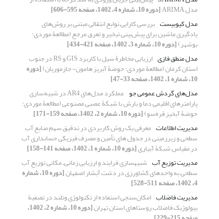
مدل ARIMA
[دوره 10، شماره 4، 1402، صفحه 595-606]
مدل کیوبیست
بررسی کارایی توابع انتقالی مبتنی بر روش‌های
یادگیری ماشین برای پیش‌بینی تبخیر و تعرق مرجع (مطالعۀ موردی:
بوشهر)
[دوره 10، شماره 3، 1402، صفحه 421-434]
مدل منطق فازی
ارزیابی مخاطرۀ سیل با کاربرد GIS و RS در جنوب
استان کرمان (مطالعۀ موردی: حوضۀ آبریز هامون- جازموریان)
[دوره
10، شماره 1، 1402، صفحه 33-47]
مدل‌های گردش عمومی جو
عملکرد مدل‌های AR4 در شبیه‌سازی
پارامترهای اقلیمی دما و بارش با شبکۀ عصبی مصنوعی (مطالعۀ موردی:
حوضۀ آبخیز قره‌سو)
[دوره 10، شماره 2، 1402، صفحه 159-171]
مدیریت اطلاعات
معرفی یک روش کاربردی در تدقیق سهم منابع آب
سطحی و زیرزمینی در جدول های تأمین و مصرف فیزیکی حسابداری آب
در مقیاس شبکۀ آبیاری
[دوره 10، شماره 1، 1402، صفحه 141-158]
مدیریت توزیع آب
شبیه‏سازی فرایند و ارزیابی زمانی‌ـ مکانی توزیع آب
سطحی به واحدهای کشاورزی در دشت آبشار اصفهان
[دوره 10، شماره
4، 1402، صفحه 511-528]
مدیریت فاضلاب
امکان‌سنجی استفاده از تکنولوژی وتلند در تصفیة
بیولوژیک فاضلاب روستاهای استان تهران
[دوره 10، شماره 2، 1402،
صفحه 215-229]