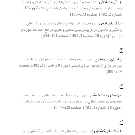
جنگل تصادفی
مقایسه و کاربرد مدل‌های جنگل تصادفی، چاید و
زمین‌آمار در پیش‌بینی هدایت ‏هیدرولیکی اشباع خاک
[دوره 10،
شماره 2، 1402، صفحه 173-185]
جنگل تصادفی
بررسی کارایی توابع انتقالی مبتنی بر روش‌های
یادگیری ماشین برای پیش‌بینی تبخیر و تعرق مرجع (مطالعۀ موردی:
بوشهر)
[دوره 10، شماره 3، 1402، صفحه 421-434]
چ
چاه‏های پیزومتری
بررسی فرونشست دشت اسفراین به علت
بهره‌برداری از منابع آب زیرزمینی
[دوره 10، شماره 2، 1402، صفحه
289-300]
ح
حوضه رودخانه بشار
بررسی عدم‌قطعیت مدل‌های شبکۀ عصبی
مصنوعی و عصبی فازی در پیش بینی رواناب حوضۀ رودخانۀ بشار
[دوره 10، شماره 4، 1402، صفحه 529-544]
خ
خشکسالی کشاورزی
ارزیابی احتمال خطر خشکسالی کشاورزی با