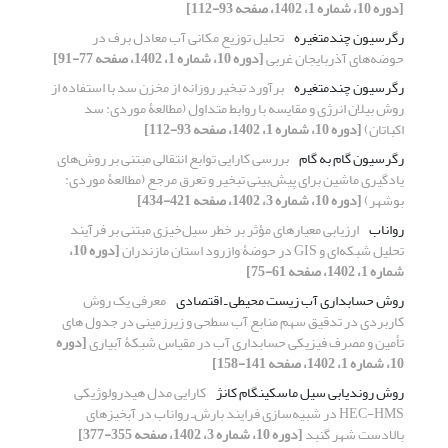
[دوره 10، شماره 1، 1402، صفحه 93-112]
رگرسیون چند‌متغیره
تحلیل توزیع مکانی آب معادل برف در
حوضه‌های آذربایجان غربی
[دوره 10، شماره 1، 1402، صفحه 77-91]
رگرسیون چندمتغیره
برآورد تبخیر روزانه از مخزن سد با استفاده از
روش بیلان انرژی و مقایسه با روابط متداول (مطالعۀ موردی: سد
اکباتان)
[دوره 10، شماره 1، 1402، صفحه 93-112]
رگرسیون گام به گام
بررسی کارایی توابع انتقالی مبتنی بر روش‌های
یادگیری ماشین برای پیش‌بینی تبخیر و تعرق مرجع (مطالعۀ موردی:
بوشهر)
[دوره 10، شماره 3، 1402، صفحه 421-434]
رواناب
ارزیابی معیارهای مؤثر بر خطر سیل‌خیزی مبتنی بر فرآیند
تحلیل شبکه‌ای و GIS در حوضۀ وازرود استان مازندران
[دوره 10،
شماره 1، 1402، صفحه 61-75]
روش حسابداری آب زیست محیطی ـ اقتصادی
معرفی یک روش
کاربردی در تدقیق سهم منابع آب سطحی و زیرزمینی در جدول های
تأمین و مصرف فیزیکی حسابداری آب در مقیاس شبکۀ آبیاری
[دوره
10، شماره 1، 1402، صفحه 141-158]
روش روندیابی سیل ماسکینگام کانژ
کارایی مدل هیدرولوژیکی
HEC-HMS در شبیه‌سازی فرایند بارش‌ـ رواناب در آبخیزهای
بالادست شهر گنبد
[دوره 10، شماره 3، 1402، صفحه 355-377]