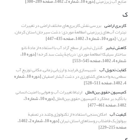
منابع آب زیرزمینی
[دوره 10، شماره 2، 1402، صفحه 289-300]
ک
کاربری اراضی
بررسی نقش کاربری‌های مختلف اراضی در تغییرات
نیترات آب‌های زیر‌زمینی (مطالعۀ موردی: دشت سیرجان استان کرمان،
ایران)
[دوره 10، شماره 3، 1402، صفحه 435-447]
کاهش تبخیر
کنترل تبخیر از سطح آزاد آب با استفاده از مادۀ نانو
ساختار سیلیکا (مطالعۀ موردی: دریاچۀ پشت سد کرخه)
[دوره 10،
شماره 4، 1402، صفحه 545-553]
کفایت تحویل آب
شبیه‏سازی فرایند و ارزیابی زمانی‌ـ مکانی توزیع آب
سطحی به واحدهای کشاورزی در دشت آبشار اصفهان
[دوره 10، شماره
4، 1402، صفحه 511-528]
کمیسیون حقوق بین‌الملل
ارتباط تغییرات آب و هوایی با امنیت انسانی
با تأکید بر عملکرد کمیسیون حقوق بین‌الملل
[دوره 10، شماره 3،
1402، صفحه 461-477]
کیفیت آب
امکان‌سنجی استفاده از تکنولوژی وتلند در تصفیة
بیولوژیک فاضلاب روستاهای استان تهران
[دوره 10، شماره 2، 1402،
صفحه 215-229]