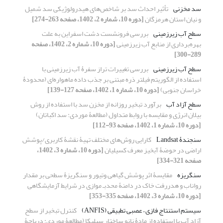
سد مخزنی
تأثیر احداث سد بر شاخص‌های هیدرولوژیکی سد شمیل
و نیان استان هرمزگان
[دوره 10، شماره 2، 1402، صفحه 263-274]
سطح آب‏ زیرزمینی
بررسی فرونشست دشت اسفراین به علت
بهره‌برداری از منابع آب زیرزمینی
[دوره 10، شماره 2، 1402، صفحه
289-300]
سطح آب زیرزمینی
بررسی تغییرات تراز سفرۀ آب زیرزمینی با
استفاده از الگوریتم فیلتر ذره مبتنی بر جذب داده ماهواره‌ای (محدودۀ
خراسان جنوبی)
[دوره 10، شماره 1، 1402، صفحه 127-139]
سطح آزاد آب
برآورد تبخیر روزانه از مخزن سد با استفاده از روش
بیلان انرژی و مقایسه با روابط متداول (مطالعۀ موردی: سد اکباتان)
[دوره 10، شماره 1، 1402، صفحه 93-112]
سنجندۀ Landsat
کارایی روش‌های مختلف تهیۀ نقشۀ کاربری/پوشش
اراضی در حوضۀ آبخیز معرف کسیلیان
[دوره 10، شماره 3، 1402،
صفحه 321-334]
سنگریزه
مقایسۀ اثر پوشش گیاهی وتیور و سنگریزۀ سطحی بر مقدار
رواناب و هدررفت خاک در دامنۀ محدبـ موازی در شرایط آزمایشگاهی
[دوره 10، شماره 3، 1402، صفحه 335-353]
سیستم استنتاج فازی – عصبی تطبیقی (ANFIS)
کنترل تبخیر از سطح
آزاد آب با استفاده از مادۀ نانو ساختار سیلیکا (مطالعۀ موردی: دریاچۀ