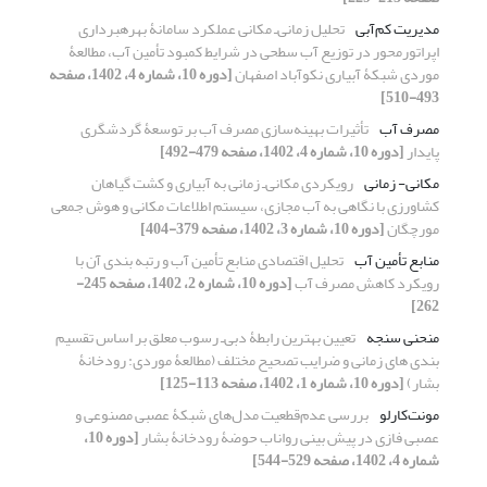
مدیریت کم‌آبی
تحلیل زمانی‌ـ مکانی عملکرد سامانۀ بهره‏برداری
اپراتور‌محور در توزیع آب سطحی در شرایط کمبود تأمین آب، مطالعۀ
موردی شبکۀ آبیاری نکوآباد اصفهان
[دوره 10، شماره 4، 1402، صفحه
493-510]
مصرف آب
تأثیرات بهینه‌‌‌‌سازی مصرف آب بر توسعۀ گردشگری
پایدار
[دوره 10، شماره 4، 1402، صفحه 479-492]
مکانی- زمانی
رویکردی مکانی‌ـ زمانی به آبیاری و کشت گیاهان
کشاورزی با نگاهی به آب مجازی، سیستم اطلاعات مکانی و هوش جمعی
مورچگان
[دوره 10، شماره 3، 1402، صفحه 379-404]
منابع تأمین آب
تحلیل اقتصادی منابع تأمین آب و رتبه بندی آن با
رویکرد کاهش مصرف آب
[دوره 10، شماره 2، 1402، صفحه 245-
262]
منحنی سنجه
تعیین بهترین رابطۀ دبی‌ـ رسوب معلق بر اساس تقسیم‏
بندی‏ های زمانی و ضرایب تصحیح مختلف (مطالعۀ موردی: رودخانۀ
بشار)
[دوره 10، شماره 1، 1402، صفحه 113-125]
مونت‌کارلو
بررسی عدم‌قطعیت مدل‌های شبکۀ عصبی مصنوعی و
عصبی فازی در پیش بینی رواناب حوضۀ رودخانۀ بشار
[دوره 10،
شماره 4، 1402، صفحه 529-544]