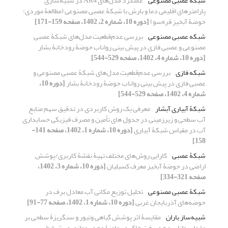
شبکه عصبی مصنوعی
عملکرد مدل‌های AR4 در شبیه‌سازی
پارامترهای اقلیمی دما و بارش با شبکۀ عصبی مصنوعی (مطالعۀ موردی:
حوضۀ آبخیز قره‌سو)
[دوره 10، شماره 2، 1402، صفحه 159-171]
شبکه عصبی مصنوعی
بررسی عدم‌قطعیت مدل‌های شبکۀ عصبی
مصنوعی و عصبی فازی در پیش بینی رواناب حوضۀ رودخانۀ بشار
[دوره 10، شماره 4، 1402، صفحه 529-544]
شبکه فازی
بررسی عدم‌قطعیت مدل‌های شبکۀ عصبی مصنوعی و
عصبی فازی در پیش بینی رواناب حوضۀ رودخانۀ بشار
[دوره 10،
شماره 4، 1402، صفحه 529-544]
شبکۀ آبیاری آبشار
معرفی یک روش کاربردی در تدقیق سهم منابع
آب سطحی و زیرزمینی در جدول های تأمین و مصرف فیزیکی حسابداری
آب در مقیاس شبکۀ آبیاری
[دوره 10، شماره 1، 1402، صفحه 141-
158]
شبکۀ عصبی
کارایی روش‌های مختلف تهیۀ نقشۀ کاربری/پوشش
اراضی در حوضۀ آبخیز معرف کسیلیان
[دوره 10، شماره 3، 1402،
صفحه 321-334]
شبکۀ عصبی مصنوعی
تحلیل توزیع مکانی آب معادل برف در
حوضه‌های آذربایجان غربی
[دوره 10، شماره 1، 1402، صفحه 77-91]
شبیه‌ساز باران
مقایسۀ اثر پوشش گیاهی وتیور و سنگریزۀ سطحی بر
مقدار رواناب و هدررفت خاک در دامنۀ محدبـ موازی در شرایط