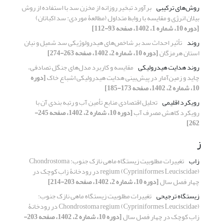
روش‌های ترکیبی
برآورد تبخیر روزانه از مخزن سد با استفاده از روش
بیلان انرژی و مقایسه با روابط متداول (مطالعۀ موردی: سد اکباتان)
[دوره 10، شماره 1، 1402، صفحه 93-112]
روند
تأثیر احداث سد بر شاخص‌های هیدرولوژیکی سد شمیل و نیان
استان هرمزگان
[دوره 10، شماره 2، 1402، صفحه 263-274]
روند هدایت هیدرولیکی
مقایسه و کاربرد مدل‌های جنگل تصادفی،
چاید و زمین‌آمار در پیش‌بینی هدایت ‏هیدرولیکی اشباع خاک
[دوره
10، شماره 2، 1402، صفحه 173-185]
رویکرد اقلیمی
تحلیل اقتصادی منابع تأمین آب و رتبه بندی آن با
رویکرد کاهش مصرف آب
[دوره 10، شماره 2، 1402، صفحه 245-
262]
ز
زاب
تغییرات مطلوبیت زیستگاه ماهی نازک جنوب: ‌Chondrostoma
regium (Cypriniformes Leuciscidae) در رودخانۀ زاب کوچک در
چهار فصل سال
[دوره 10، شماره 2، 1402، صفحه 203-214]
زیستگاه ترجیحی
تغییرات مطلوبیت زیستگاه ماهی نازک جنوب:
‌Chondrostoma regium (Cypriniformes Leuciscidae) در رودخانۀ
زاب کوچک در چهار فصل سال
[دوره 10، شماره 2، 1402، صفحه 203-