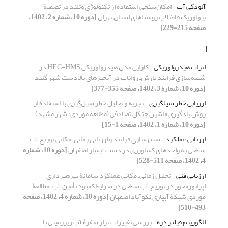
آلودگی آب
امکان‌سنجی استفاده از تکنولوژی وتلند در تصفیة
بیولوژیک فاضلاب روستاهای استان تهران
[دوره 10، شماره 2، 1402،
صفحه 215-229]
ا
اثرات هیدرولوژیکی
کارایی مدل هیدرولوژیکی HEC-HMS در
شبیه‌سازی فرایند بارش‌ـ رواناب در آبخیزهای بالادست شهر گنبد
[دوره 10، شماره 3، 1402، صفحه 355-377]
ارزیابی خطر سیل‏گیری
تجزیه و تحلیل خطر سیل‌گیری با استفاده از
روش‌ یادگیری ماشین جنگل تصادفی (مطالعۀ موردی: شهر مشهد)
[دوره 10، شماره 1، 1402، صفحه 1-15]
ارزیابی عملکرد
شبیه‏سازی فرایند و ارزیابی زمانی‌ـ مکانی توزیع آب
سطحی به واحدهای کشاورزی در دشت آبشار اصفهان
[دوره 10، شماره
4، 1402، صفحه 511-528]
ارزیابی فنی
تحلیل زمانی‌ـ مکانی عملکرد سامانۀ بهره‏برداری
اپراتور‌محور در توزیع آب سطحی در شرایط کمبود تأمین آب، مطالعۀ
موردی شبکۀ آبیاری نکوآباد اصفهان
[دوره 10، شماره 4، 1402، صفحه
493-510]
الگوریتم فیلتر ذره
بررسی تغییرات تراز سفرۀ آب زیرزمینی با