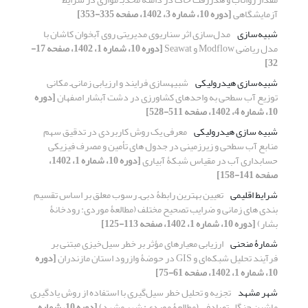
آزمایشگاهی
[دوره 10، شماره 3، 1402، صفحه 335-353]
شبیه‌سازی
مدل‌سازی اثر سناریوی مدیریتی روی آبخوان کاشان با
مدل ریاضی Modflow و Seawat
[دوره 10، شماره 1، 1402، صفحه 17-
32]
شبیه‌سازی هیدرولیکی
شبیه‏سازی فرایند و ارزیابی زمانی‌ـ مکانی
توزیع آب سطحی به واحدهای کشاورزی در دشت آبشار اصفهان
[دوره
10، شماره 4، 1402، صفحه 511-528]
شبیه‏ سازی هیدرولیکی
معرفی یک روش کاربردی در تدقیق سهم
منابع آب سطحی و زیرزمینی در جدول های تأمین و مصرف فیزیکی
حسابداری آب در مقیاس شبکۀ آبیاری
[دوره 10، شماره 1، 1402،
صفحه 141-158]
شرایط اقلیمی
تعیین بهترین رابطۀ دبی‌ـ رسوب معلق بر اساس تقسیم‏
بندی‏ های زمانی و ضرایب تصحیح مختلف (مطالعۀ موردی: رودخانۀ
بشار)
[دوره 10، شماره 1، 1402، صفحه 113-125]
شمارۀ منحنی
ارزیابی معیارهای مؤثر بر خطر سیل‌خیزی مبتنی بر
فرآیند تحلیل شبکه‌ای و GIS در حوضۀ وازرود استان مازندران
[دوره
10، شماره 1، 1402، صفحه 61-75]
شهر مشهد
تجزیه و تحلیل خطر سیل‌گیری با استفاده از روش‌ یادگیری
ماشین جنگل تصادفی (مطالعۀ موردی: شهر مشهد)
[دوره 10، شماره